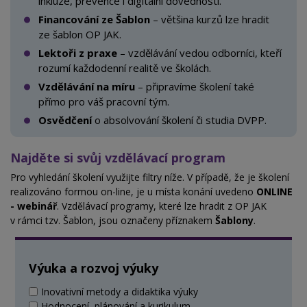
inkluze, prevence i digitální dovednosti.
Financování ze Šablon
– většina kurzů lze hradit
ze šablon OP JAK.
Lektoři z praxe
– vzdělávání vedou odborníci, kteří
rozumí každodenní realitě ve školách.
Vzdělávání na míru
– připravíme školení také
přímo pro váš
pracovní tým.
Osvědčení
o absolvování školení či studia DVPP.
Najděte si svůj vzdělávací program
Pro vyhledání školení využijte filtry níže. V
případě, že je školení
realizováno formou on-line, je u místa konání uvedeno
ONLINE
- webinář
. Vzdělávací programy, které lze hradit z OP JAK
v
rámci tzv. Šablon, jsou označeny příznakem
Šablony
.
Výuka a rozvoj výuky
Inovativní metody a didaktika výuky
Hodnocení, plánování a kurikulum