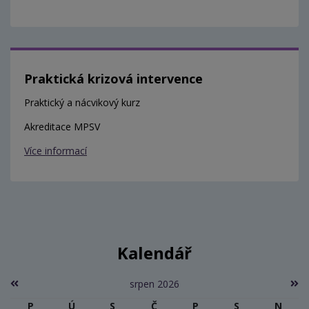
Praktická krizová intervence
Praktický a nácvikový kurz
Akreditace MPSV
Více informací
Kalendář
srpen 2026
P
Ú
S
Č
P
S
N