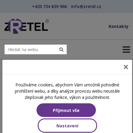
+420 734 839 966
info@zretel.cz
Kontakty
← Domů
Používáme cookies, abychom Vám umožnili pohodlné
prohlížení webu, a díky analýze provozu webu neustále
Vzdělávání pro učitele -
zlepšovali jeho funkce, výkon a použitelnost.
DVPP
Přijmout vše
Nastavení