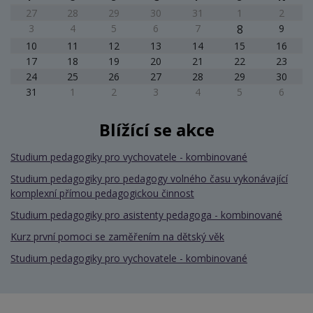
27
28
29
30
31
1
2
3
4
5
6
7
8
9
10
11
12
13
14
15
16
17
18
19
20
21
22
23
24
25
26
27
28
29
30
31
1
2
3
4
5
6
Blížící se akce
Studium pedagogiky pro vychovatele - kombinované
Studium pedagogiky pro pedagogy volného času vykonávající
komplexní přímou pedagogickou činnost
Studium pedagogiky pro asistenty pedagoga - kombinované
Kurz první pomoci se zaměřením na dětský věk
Studium pedagogiky pro vychovatele - kombinované