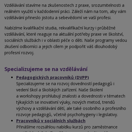
Vzdělávání stavíme na zkušenostech z praxe, srozumitelnosti a
reálném využití v každodenní práci. Záleží nám na tom, aby vám
vzdělávání přineslo jistotu a sebevědomí ve vaší profesi.
Nabízíme kvalifikační studia, rekvalifikační kurzy i
průběžné
vzdělávání, které reaguje na aktuální potřeby praxe ve školství,
sociálních službách
i
v
oblasti péče o děti. Naše programy vedou
zkušení odborníci a
jejich cílem je podpořit váš dlouhodobý
profesní rozvoj.
Specializujeme se na vzdělávání
Pedagogických pracovníků (DVPP)
Specializujeme se na rozvoj d
ovedností
pedagogů
i
vedení škol a školských zařízení.
Naše školení
a
workshopy prohlubují znalosti a
dovednosti v
tématech
týkajících se inovativní výuky, nových metod, trendů
výchovy a vzdělávání dětí, ale také osobního a
profesního
rozvoje pedagogů, včetně psychohygieny i legislativy.
Pracovníků v sociálních službách
Přinášíme rozsáhlou nabídku kurzů pro zaměstnance