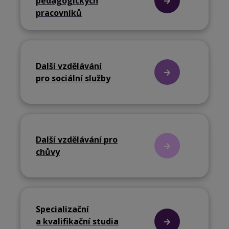
pedagogických
pracovníků
Další vzdělávání
pro sociální služby
Další vzdělávání pro
chůvy
Specializační
a kvalifikační studia