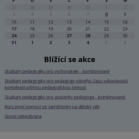
P
Ú
S
Č
P
S
N
27
28
29
30
31
1
2
3
4
5
6
7
8
9
10
11
12
13
14
15
16
17
18
19
20
21
22
23
24
25
26
27
28
29
30
31
1
2
3
4
5
6
Blížící se akce
Studium pedagogiky pro vychovatele - kombinované
Studium pedagogiky pro pedagogy volného času vykonávající
komplexní přímou pedagogickou činnost
Studium pedagogiky pro asistenty pedagoga - kombinované
Kurz první pomoci se zaměřením na dětský věk
Slovní sebeobrana