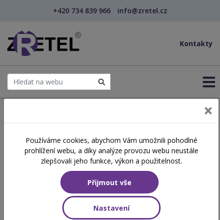
+420 734 839 966
info@zretel.cz
Kontakty
← Domů
Používáme cookies, abychom Vám umožnili pohodlné
prohlížení webu, a díky analýze provozu webu neustále
Zřetel – vzdělávání pro
zlepšovali jeho funkce, výkon a použitelnost.
pedagogy, sociální služby a
Přijmout vše
chůvy
Nastavení