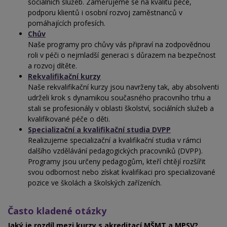
sociálních služeb. Zaměřujeme se na kvalitu péče,
podporu klientů i osobní rozvoj zaměstnanců v
pomáhajících profesích.
Chův
Naše programy pro chůvy
vás připraví na zodpovědnou
roli v péči o nejmladší generaci s
důrazem na bezpečnost
a rozvoj dítěte.
Rekvalifikační kurzy
Naše rekvalifikační kurzy jsou navrženy tak, aby absolventi
udrželi krok s dynamikou současného pracovního trhu
a
stali se profesionály v oblasti školství, sociálních služeb a
kvalifikované péče o
děti.
Specializační a kvalifikační studia DVPP
Realizujeme specializační a kvalifikační studia v
rámci
dalšího vzdělávání pedagogických pracovníků (DVPP).
Programy jsou určeny pedagogům, kteří chtějí rozšířit
svou odbornost nebo získat kvalifikaci pro specializované
pozice ve školách a školských zařízeních.
Často kladené otázky
Jaký je rozdíl mezi kurzy s akreditací MŠMT a
MPSV?