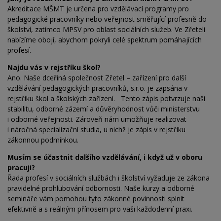
Akreditace MŠMT je určena pro vzdělávací programy pro
pedagogické pracovníky nebo veřejnost směřující profesně do
školství, zatímco MPSV pro
oblast sociálních služeb. Ve Zřeteli
nabízíme obojí, abychom pokryli celé spektrum pomáhajících
profesí.
Najdu vás v rejstříku škol?
Ano. Naše dceřiná společnost Zřetel – zařízení pro
další
vzdělávání pedagogických pracovníků, s.r.o. je zapsána v
rejstříku škol a školských zařízení. Tento zápis potvrzuje naši
stabilitu, odborné zázemí a
důvěryhodnost vůči ministerstvu
i
odborné veřejnosti. Zároveň nám umožňuje realizovat
i
náročná specializační studia, u nichž je zápis v
rejstříku
zákonnou podmínkou.
Musím se účastnit dalšího vzdělávání, i když už v
oboru
pracuji?
Řada profesí v sociálních službách i školství vyžaduje ze zákona
pravidelné prohlubování odbornosti. Naše kurzy a odborné
semináře vám pomohou tyto zákonné povinnosti splnit
efektivně a s reálným přínosem pro vaši každodenní praxi.