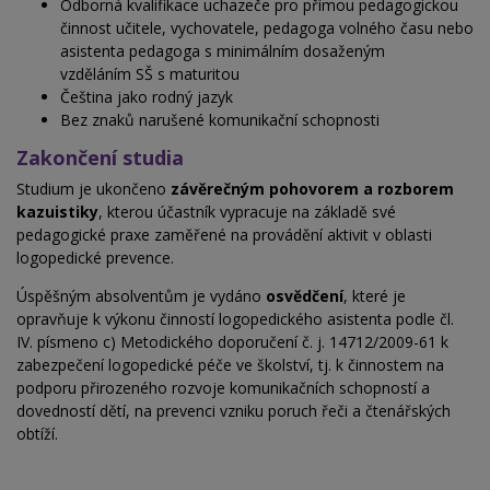
Odborná kvalifikace uchazeče pro přímou pedagogickou
činnost učitele, vychovatele, pedagoga volného času nebo
asistenta pedagoga s minimálním dosaženým
vzděláním SŠ s maturitou
Čeština jako rodný jazyk
Bez znaků narušené komunikační schopnosti
Zakončení studia
Studium je ukončeno
závěrečným pohovorem a rozborem
kazuistiky
, kterou účastník vypracuje na základě své
pedagogické praxe zaměřené na provádění aktivit v oblasti
logopedické prevence.
Úspěšným absolventům je vydáno
osvědčení
, které je
opravňuje k výkonu činností logopedického asistenta podle čl.
IV. písmeno c) Metodického doporučení č. j. 14712/2009-61 k
zabezpečení logopedické péče ve školství, tj. k činnostem na
podporu přirozeného rozvoje komunikačních schopností a
dovedností dětí, na prevenci vzniku poruch řeči a čtenářských
obtíží.