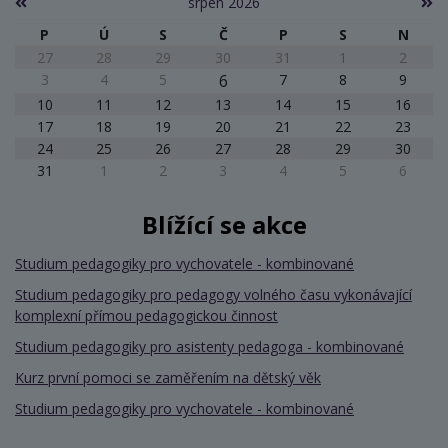
srpen 2026
P
Ú
S
Č
P
S
N
27
28
29
30
31
1
2
3
4
5
6
7
8
9
10
11
12
13
14
15
16
17
18
19
20
21
22
23
24
25
26
27
28
29
30
31
1
2
3
4
5
6
Blížící se akce
Studium pedagogiky pro vychovatele - kombinované
Studium pedagogiky pro pedagogy volného času vykonávající
komplexní přímou pedagogickou činnost
Studium pedagogiky pro asistenty pedagoga - kombinované
Kurz první pomoci se zaměřením na dětský věk
Studium pedagogiky pro vychovatele - kombinované