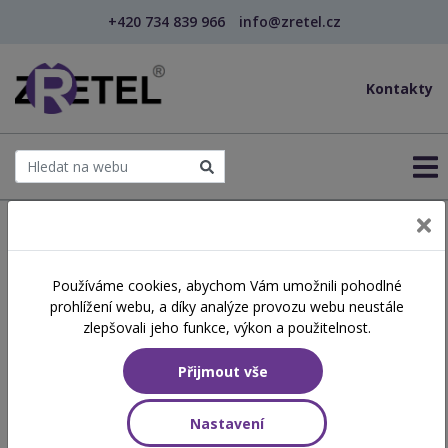
+420 734 839 966
info@zretel.cz
Kontakty
← Studia DVPP
Používáme cookies, abychom Vám umožnili pohodlné
prohlížení webu, a díky analýze provozu webu neustále
Kurz pro logopedické
zlepšovali jeho funkce, výkon a použitelnost.
asistenty
Přijmout vše
Nastavení