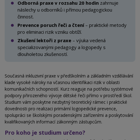
Odborná praxe v rozsahu 20 hodin
zahrnuje
náslechy u
odborníků i přímou pedagogickou
činnost.
Prevence poruch řeči a čtení
– praktické metody
pro
eliminaci rizik vzniku obtíží.
Zkušení lektoři z praxe
– výuka vedená
specializovanými pedagogy a logopedy s
dlouholetou zkušeností.
Současná inkluzivní praxe v předškolním a základním vzdělávání
klade vysoké nároky na včasnou identifikaci rizik v oblasti
komunikačních schopností. Kurz reaguje na potřebu systémové
podpory přirozeného vývoje dětské řeči přímo v prostředí škol.
Studium vám poskytne nezbytný teoretický rámec i
praktické
dovednosti pro realizaci primární logopedické prevence,
spolupráci se školskými poradenskými zařízeními a poskytování
kvalifikovaných informací zákonným zástupcům.
Pro koho je studium určeno?