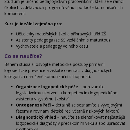
Studium je určeno pedagogickým pracovníkům, kteří se v rámci
školních vzdělávacích programů věnují podpoře komunikačních
kompetencí.
Kurz je ideální zejména pro:
Učitele/ky mateřských škol a přípravných tříd ZŠ
Asistenty pedagoga (se SŠ vzděláním s maturitou)
Vychovatele a pedagogy volného času
Co se naučíte?
Během studia si osvojíte metodické postupy primární
logopedické prevence a získáte orientaci v diagnostických
kategoriích narušené komunikační schopnosti.
Organizace logopedické péče
– porozumíte
legislativnímu ukotvení a kompetencím logopedického
asistenta v systému školství.
Ontogeneze řeči
– detailně se seznámíte s vývojovými
fázemi a rovinami dětské řeči včetně rizikových faktorů.
Diagnostický vhled
– naučíte se identifikovat nejčastější
logopedické diagnózy v předškolním věku a spolupracovat
s odborníky.