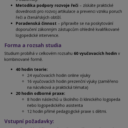
Metodika podpory rozvoje řeči
– získáte praktické
dovednosti pro rozvoj artikulace a prevenci vzniku poruch
řeči a čtenářských obtíží.
Poradenská činnost
– připravíte se na poskytování
doporučení zákonným zástupcům ohledně kvalifikované
logopedické intervence.
Forma a rozsah studia
Studium probíhá v celkovém rozsahu
60 vyučovacích hodin
v
kombinované formě.
40 hodin teorie:
24 vyučovacích hodin online výuky
16 vyučovacích hodin prezenční výuky (zaměřeno
na nácviková a praktická témata)
20 hodin odborné praxe:
8 hodin náslechů u školního či klinického logopeda
nebo logopedického asistenta
12 hodin přímé pedagogické praxe s dětmi.
Vstupní požadavky: