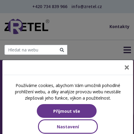
+420 734 839 966
info@zretel.cz
Kontakty
Jsme akreditovaná
Používáme cookies, abychom Vám umožnili pohodlné
prohlížení webu, a díky analýze provozu webu neustále
vzdělávací instituce
zlepšovali jeho funkce, výkon a použitelnost.
Specializujeme se na další vzdělávání a
Přijmout vše
rekvalifikace
Nastavení