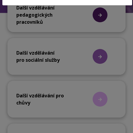
Další vzdělávání
pedagogických
pracovníků
Další vzdělávání
pro sociální služby
Další vzdělávání pro
chůvy