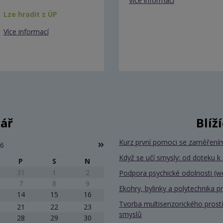
Více informací
Lze hradit z ÚP
Více informací
ář
Blíž
Kurz první pomoci se zaměřením
26
Když se učí smysly: od doteku k
P
S
N
31
1
2
Podpora psychické odolnosti (w
7
8
9
Ekohry, bylinky a polytechnika 
14
15
16
Tvorba multisenzorického prost
21
22
23
smyslů
28
29
30