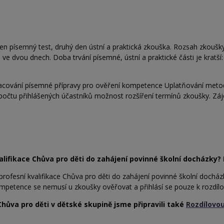
n písemný test, druhý den ústní a praktická zkouška. Rozsah zkoušky
ve dvou dnech. Doba trvání písemné, ústní a praktické části je kratší:
racování písemné přípravy pro ověření kompetence Uplatňování metod a
 počtu přihlášených účastníků možnost rozšíření termínů zkoušky. Záj
alifikace Chůva pro děti do zahájení povinné školní docházky? 
rofesní kvalifikace Chůva pro děti do zahájení povinné školní dochá
mpetence se nemusí u zkoušky ověřovat a přihlásí se pouze k rozdíl
Chůva pro děti v dětské skupině jsme připravili také
Rozdílovou