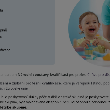
du
pině
zu
ifikace
standardem
Národní soustavy kvalifikací
pro profesi
Chůva pro dět
čení o získání profesní kvalifikace
, které je veřejnou listinou po
mích Evropské unie.
. o poskytování služby péče o dítě v dětské skupině je poskytovatel p
ské skupině, byla vykonávána alespoň 1 pečující osobou s odbornou zp
 dětské skupině
.