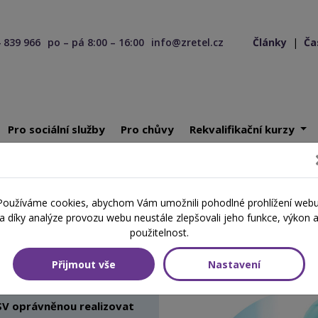
 839 966
po – pá 8:00 – 16:00
info@zretel.cz
Články
|
Ča
Pro sociální služby
Pro chůvy
Rekvalifikační kurzy
i v dětské skupině - profesní zkouška
Používáme cookies, abychom Vám umožnili pohodlné prohlížení webu
a díky analýze provozu webu neustále zlepšovali jeho funkce, výkon 
použitelnost.
dětské skupině - profesní zkou
Přijmout vše
Nastavení
V oprávněnou realizovat