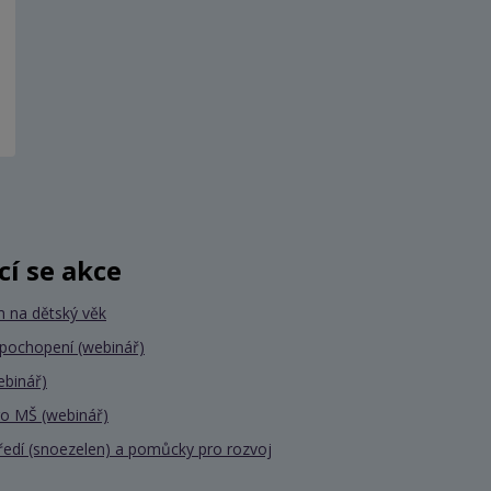
ící se akce
 na dětský věk
 pochopení (webinář)
ebinář)
pro MŠ (webinář)
ředí (snoezelen) a pomůcky pro rozvoj