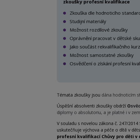
zkoušky profesní kvalifikace
Zkouška dle hodnoticího standar
Studijní materiály
Možnost rozdílové zkoušky
Oprávnění pracovat v dětské sku
Jako součást rekvalifikačního kur
Možnost samostatné zkoušky
Osvědčení o získání profesní kval
Témata zkoušky jsou
dána hodnoticím 
Úspěšní absolventi zkoušky obdrží
O
svěd
diplomy o absolutoriu, a je platné i v ze
V souladu s novelou zákona č. 247/2014 Sb
uskutečňuje výchova a péče o dítě v dět
profesní kvalifikací Chůvy pro děti v