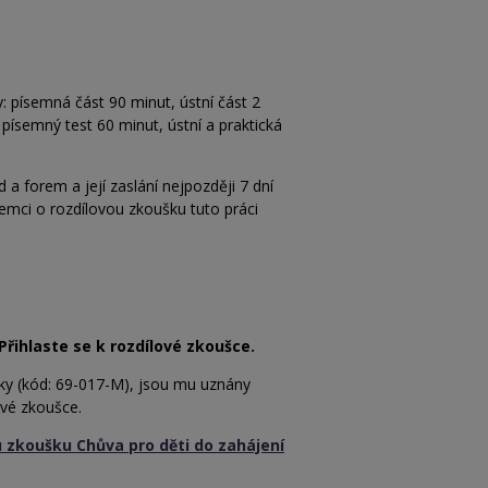
: písemná část 90 minut, ústní část 2
 písemný test 60 minut, ústní a praktická
 forem a její zaslání nejpozději 7 dní
emci o rozdílovou zkoušku tuto práci
Přihlaste se k rozdílové zkoušce.
zky (kód: 69-017-M), jsou mu uznány
ové zkoušce.
 zkoušku Chůva pro děti do zahájení