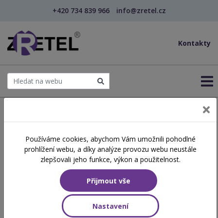
+420 734 839 966
info@zretel.cz
Kontakty
← Domů
Používáme cookies, abychom Vám umožnili pohodlné
prohlížení webu, a díky analýze provozu webu neustále
Vedoucí zájmových útvarů
zlepšovali jeho funkce, výkon a použitelnost.
Přijmout vše
Nastavení