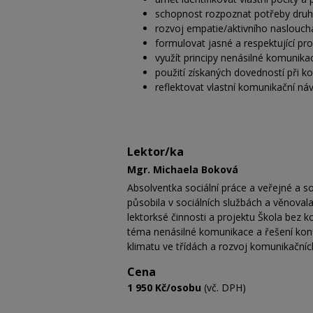
schopnost rozpoznat potřeby druhý
rozvoj empatie/aktivního naslouch
formulovat jasné a respektující pr
využít principy nenásilné komunikac
použití získaných dovedností při ko
reflektovat vlastní komunikační náv
Lektor/ka
Mgr. Michaela Boková
Absolventka sociální práce a veřejné a so
působila v sociálních službách a věnovala
lektorksé činnosti a projektu Škola bez k
téma nenásilné komunikace a řešení konf
klimatu ve třídách a rozvoj komunikační
Cena
1 950 Kč/osobu
(vč. DPH)