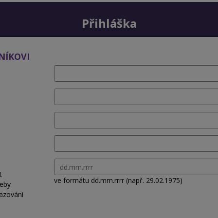
Přihláška
NÍKOVI
t
ve formátu dd.mm.rrrr (např. 29.02.1975)
řeby
azování