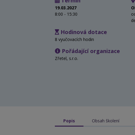
Termín
19.03.2027
O
8:00 - 15:30
o
d
Hodinová dotace
8 vyučovacích hodin
Pořádající organizace
Zřetel, s.r.o.
Popis
Obsah školení