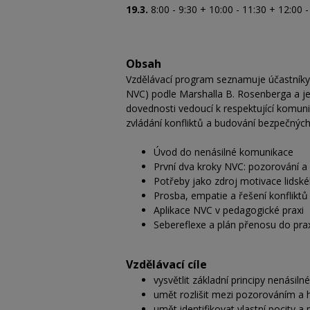
19.3.
8:00 - 9:30 + 10:00 - 11:30 + 12:00 -
Obsah
Vzdělávací program seznamuje účastníky
NVC) podle Marshalla B. Rosenberga a jeji
dovednosti vedoucí k respektující komu
zvládání konfliktů a budování bezpečných 
Úvod do nenásilné komunikace
První dva kroky NVC: pozorování a 
Potřeby jako zdroj motivace lidsk
Prosba, empatie a řešení konfliktů
Aplikace NVC v pedagogické praxi
Sebereflexe a plán přenosu do pra
Vzdělávací cíle
vysvětlit základní principy nenásil
umět rozlišit mezi pozorováním a h
umět identifikovat vlastní pocity a