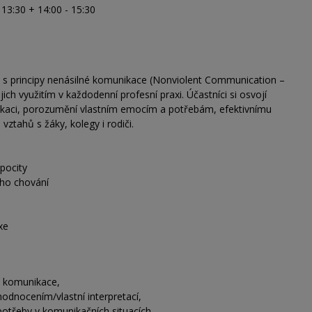
 13:30 + 14:00 - 15:30
 s principy nenásilné komunikace (Nonviolent Communication –
ch využitím v každodenní profesní praxi. Účastníci si osvojí
nikaci, porozumění vlastním emocím a potřebám, efektivnímu
vztahů s žáky, kolegy i rodiči.
pocity
ého chování
xe
né komunikace,
odnocením/vlastní interpretací,
 potřeby v komunikačních situacích,