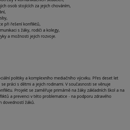
ch osob stojících za jejich chováním,
ání,
osby,
e při řešení konfliktů,
munikaci s žáky, rodiči a kolegy,
yky a možnosti jejich rozvoje.
ciální politiky a komplexního mediačního výcviku. Přes deset let
 se práci s dětmi a jejich rodinami. V současnosti se věnuje
onfliktu. Projekt se zaměřuje primárně na žáky základních škol a na
liktů a prevenci v této problematice - na podporu zdravého
ch dovedností žáků.