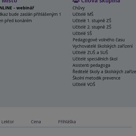
Místo
Cílová skupina
NLINE - webinář
Chůvy
dkaz bude zaslán přihlášeným 1
Učitelé MŠ
en před konáním
Učitelé 1. stupně ZŠ
Učitelé 2. stupně ZŠ
Učitelé SŠ
Pedagogové volného času
Vychovatelé školských zařízení
Učitelé ZUŠ a SUŠ
Učitelé speciálních škol
Asistenti pedagoga
Ředitelé školy a školských zaříze
Školní metodik prevence
Učitelé VOŠ
Lektor
Cena
Přihláška