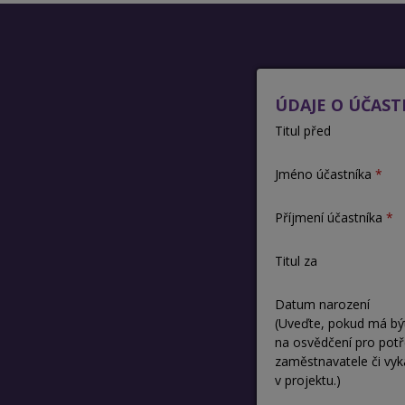
ÚDAJE O ÚČAST
Titul před
Jméno účastníka
Příjmení účastníka
Titul za
Datum narození
(Uveďte, pokud má bý
na osvědčení pro pot
zaměstnavatele či vyk
v projektu.)