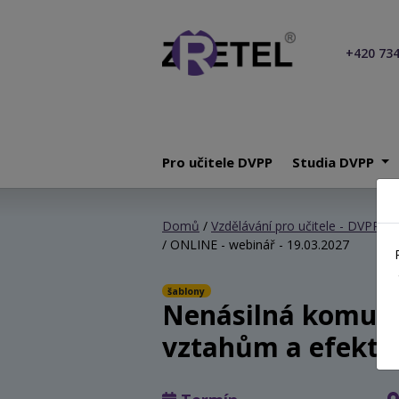
+420 734
Pro učitele DVPP
Studia DVPP
Domů
/
Vzdělávání pro učitele - DVPP
/
N
/ ONLINE - webinář - 19.03.2027
šablony
Nenásilná komuni
vztahům a efektiv