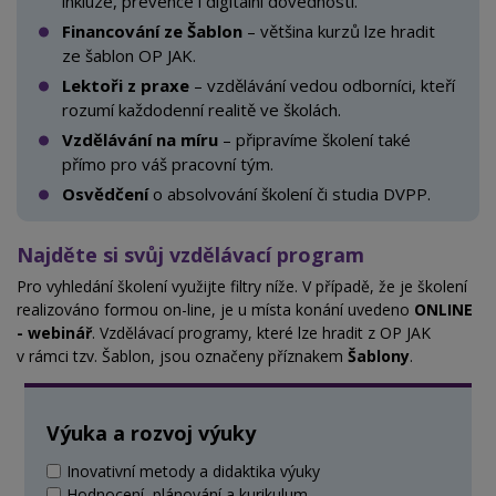
inkluze, prevence i digitální dovednosti.
Financování ze Šablon
– většina kurzů lze hradit
ze šablon OP JAK.
Lektoři z praxe
– vzdělávání vedou odborníci, kteří
rozumí každodenní realitě ve školách.
Vzdělávání na míru
– připravíme školení také
přímo pro váš
pracovní tým.
Osvědčení
o absolvování školení či studia DVPP.
Najděte si svůj vzdělávací program
Pro vyhledání školení využijte filtry níže. V
případě, že je školení
realizováno formou on-line, je u místa konání uvedeno
ONLINE
- webinář
. Vzdělávací programy, které lze hradit z OP JAK
v
rámci tzv. Šablon, jsou označeny příznakem
Šablony
.
Výuka a rozvoj výuky
Inovativní metody a didaktika výuky
Hodnocení, plánování a kurikulum