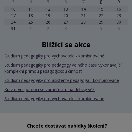
3
4
5
6
7
8
9
10
11
12
13
14
15
16
17
18
19
20
21
22
23
24
25
26
27
28
29
30
31
1
2
3
4
5
6
Blížící se akce
Studium pedagogiky pro vychovatele - kombinované
Studium pedagogiky pro pedagogy volného času vykonávající
komplexní přímou pedagogickou činnost
Studium pedagogiky pro asistenty pedagoga - kombinované
Kurz první pomoci se zaměřením na dětský věk
Studium pedagogiky pro vychovatele - kombinované
Chcete dostávat nabídky školení?