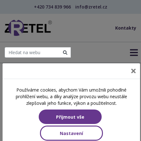
+420 734 839 966
info@zretel.cz
Kontakty
← Domů
Používáme cookies, abychom Vám umožnili pohodlné
prohlížení webu, a díky analýze provozu webu neustále
Vzdělávání pro učitele -
zlepšovali jeho funkce, výkon a použitelnost.
DVPP
Přijmout vše
Nastavení