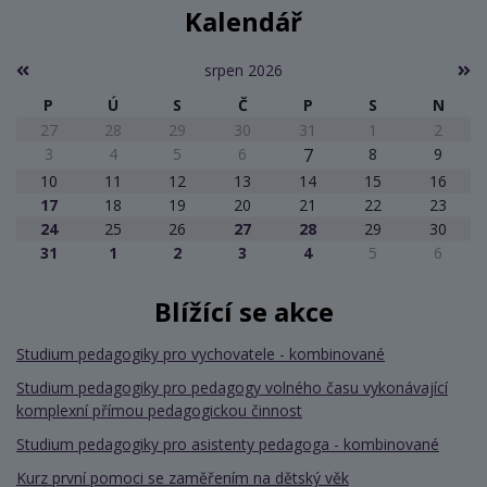
Kalendář
srpen 2026
P
Ú
S
Č
P
S
N
27
28
29
30
31
1
2
3
4
5
6
7
8
9
10
11
12
13
14
15
16
17
18
19
20
21
22
23
24
25
26
27
28
29
30
31
1
2
3
4
5
6
Blížící se akce
Studium pedagogiky pro vychovatele - kombinované
Studium pedagogiky pro pedagogy volného času vykonávající
komplexní přímou pedagogickou činnost
Studium pedagogiky pro asistenty pedagoga - kombinované
Kurz první pomoci se zaměřením na dětský věk