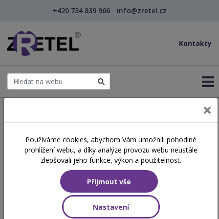
+420 734 839 966
info@zretel.cz
Kontakty
← Na míru
Používáme cookies, abychom Vám umožnili pohodlné
prohlížení webu, a díky analýze provozu webu neustále
Školení DVPP na míru
zlepšovali jeho funkce, výkon a použitelnost.
Přijmout vše
Nastavení