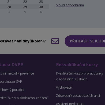
21
22
23
Slovní sebeobrana
28
29
30
4
5
6
stávat nabídky školení?
PŘIHLÁSIT SE K O
tudia DVPP
Rekvalifikační kurzy
kolní metodik prevence
Kvalifikační kurz pro pracovníky
v sociálních službách
oordinátor ŠVP
Vychovatel
ýchovný poradce
Zdravotník zotavovacích akcí
ditel školy a školského zařízení
Asistent pedagoga