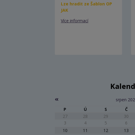
Lze hradit ze Šablon OP
JAK
Více informací
Kalend
srpen 20
P
Ú
S
Č
27
28
29
30
3
4
5
6
10
11
12
13