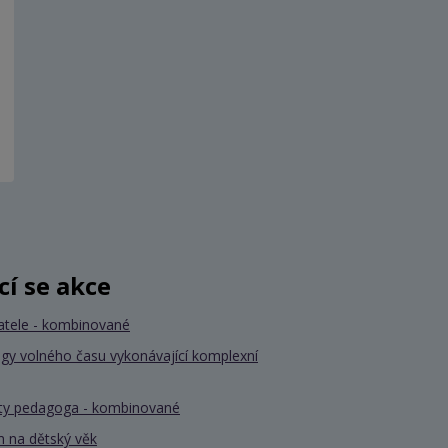
ící se akce
atele - kombinované
gy volného času vykonávající komplexní
nty pedagoga - kombinované
 na dětský věk