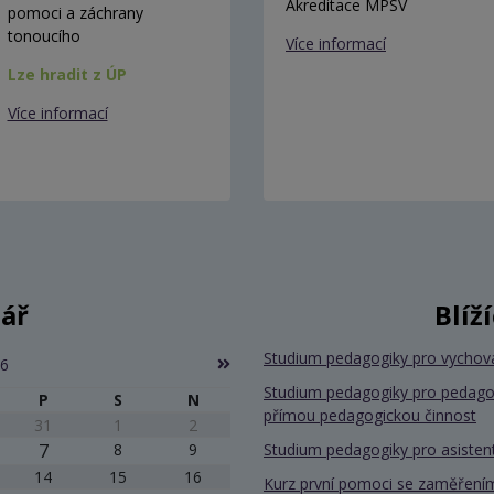
Akreditace MPSV
pomoci a záchrany
tonoucího
Více informací
Lze hradit z ÚP
Více informací
ář
Blíž
Studium pedagogiky pro vychov
26
Studium pedagogiky pro pedago
P
S
N
přímou pedagogickou činnost
31
1
2
7
8
9
Studium pedagogiky pro asiste
14
15
16
Kurz první pomoci se zaměřením