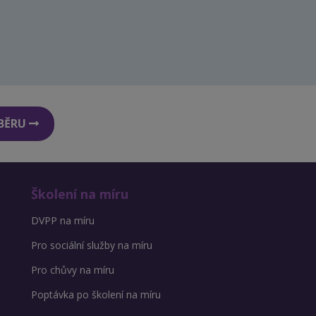
DBĚRU
Školení na míru
DVPP na míru
Pro sociální služby na míru
Pro chůvy na míru
Poptávka po školení na míru