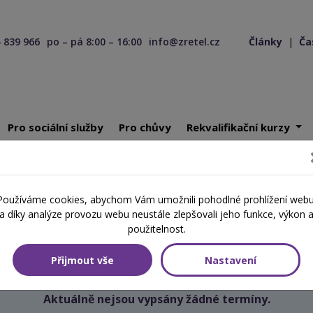
 839 966
po – pá 8:00 – 16:00
info@zretel.cz
Články
|
Ča
Pro sociální služby
Pro chůvy
Rekvalifikační kurzy
ící 23. 06. 2025
Používáme cookies, abychom Vám umožnili pohodlné prohlížení webu
Školení začínající 23. 06. 2025
a díky analýze provozu webu neustále zlepšovali jeho funkce, výkon 
použitelnost.
Přijmout vše
Nastavení
Aktuálně nejsou vypsány žádné termíny.