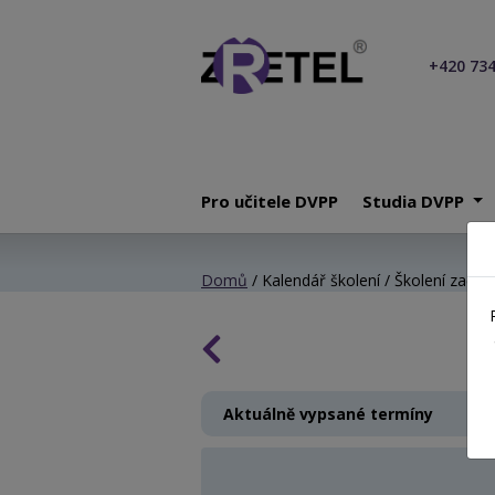
+420 734
Pro učitele DVPP
Studia DVPP
Domů
/ Kalendář školení / Školení začínaj
Aktuálně vypsané termíny