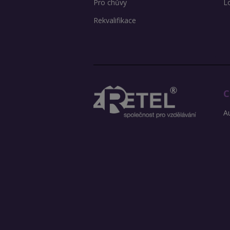
Pro chůvy
L
Rekvalifikace
C
Au