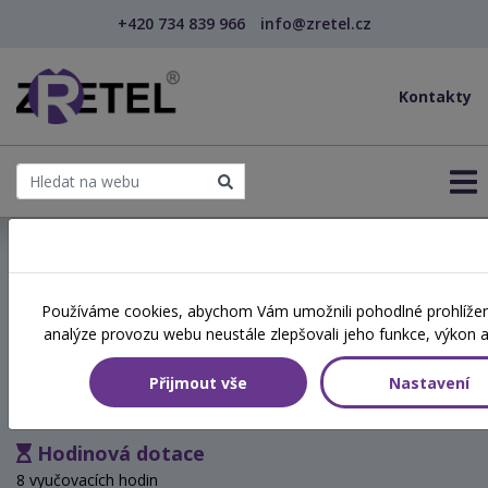
+420 734 839 966
info@zretel.cz
Kontakty
← Vzdělávání pro učitele - DVPP
Používáme cookies, abychom Vám umožnili pohodlné prohlížení
šablony
analýze provozu webu neustále zlepšovali jeho funkce, výkon a
Vidím, slyším, vnímám a
rozumím sobě i dětem
Přijmout vše
Nastavení
Hodinová dotace
8 vyučovacích hodin