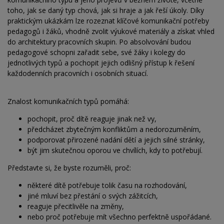
toho, jak se daný typ chová, jak si hraje a jak řeší úkoly. Díky
praktickým ukázkám lze rozeznat klíčové komunikační potřeby
pedagogů i žáků, vhodně zvolit výukové materiály a získat vhled
do architektury pracovních skupin. Po absolvování budou
pedagogové schopni zařadit sebe, své žáky i kolegy do
jednotlivých typů a pochopit jejich odlišný přístup k řešení
každodenních pracovních i osobních situací.
Znalost komunikačních typů pomáhá:
pochopit, proč dítě reaguje jinak než vy,
předcházet zbytečným konfliktům a nedorozuměním,
podporovat přirozené nadání dětí a jejich silné stránky,
být jim skutečnou oporou ve chvílích, kdy to potřebují.
Představte si, že byste rozuměli, proč:
některé dítě potřebuje tolik času na rozhodování,
jiné mluví bez přestání o svých zážitcích,
reaguje přecitlivěle na změny,
nebo proč potřebuje mít všechno perfektně uspořádané.