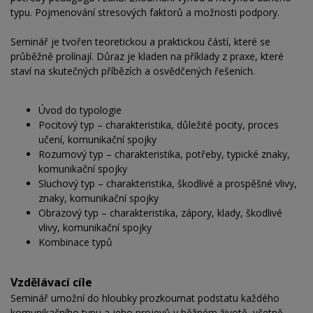
typu. Pojmenování stresových faktorů a možnosti podpory.
Seminář je tvořen teoretickou a praktickou částí, které se
průběžně prolínají. Důraz je kladen na příklady z praxe, které
staví na skutečných příbězích a osvědčených řešeních.
Úvod do typologie
Pocitový typ – charakteristika, důležité pocity, proces
učení, komunikační spojky
Rozumový typ – charakteristika, potřeby, typické znaky,
komunikační spojky
Sluchový typ – charakteristika, škodlivé a prospěšné vlivy,
znaky, komunikační spojky
Obrazový typ – charakteristika, zápory, klady, škodlivé
vlivy, komunikační spojky
Kombinace typů
Vzdělávací cíle
Seminář umožní do hloubky prozkoumat podstatu každého
komunikačního typu a jeho projevů v běžném životě, včetně