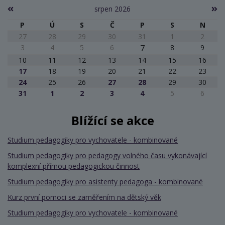
srpen 2026
P
Ú
S
Č
P
S
N
27
28
29
30
31
1
2
3
4
5
6
7
8
9
10
11
12
13
14
15
16
17
18
19
20
21
22
23
24
25
26
27
28
29
30
31
1
2
3
4
5
6
Blížící se akce
Studium pedagogiky pro vychovatele - kombinované
Studium pedagogiky pro pedagogy volného času vykonávající
komplexní přímou pedagogickou činnost
Studium pedagogiky pro asistenty pedagoga - kombinované
Kurz první pomoci se zaměřením na dětský věk
Studium pedagogiky pro vychovatele - kombinované