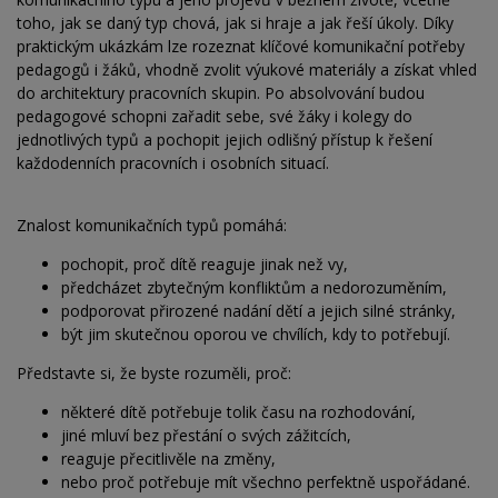
toho, jak se daný typ chová, jak si hraje a jak řeší úkoly. Díky
praktickým ukázkám lze rozeznat klíčové komunikační potřeby
pedagogů i žáků, vhodně zvolit výukové materiály a získat vhled
do architektury pracovních skupin. Po absolvování budou
pedagogové schopni zařadit sebe, své žáky i kolegy do
jednotlivých typů a pochopit jejich odlišný přístup k řešení
každodenních pracovních i osobních situací.
Znalost komunikačních typů pomáhá:
pochopit, proč dítě reaguje jinak než vy,
předcházet zbytečným konfliktům a nedorozuměním,
podporovat přirozené nadání dětí a jejich silné stránky,
být jim skutečnou oporou ve chvílích, kdy to potřebují.
Představte si, že byste rozuměli, proč:
některé dítě potřebuje tolik času na rozhodování,
jiné mluví bez přestání o svých zážitcích,
reaguje přecitlivěle na změny,
nebo proč potřebuje mít všechno perfektně uspořádané.