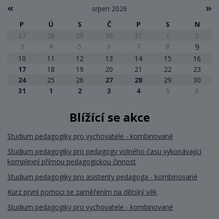
srpen 2026
P
Ú
S
Č
P
S
N
27
28
29
30
31
1
2
3
4
5
6
7
8
9
10
11
12
13
14
15
16
17
18
19
20
21
22
23
24
25
26
27
28
29
30
31
1
2
3
4
5
6
Blížící se akce
Studium pedagogiky pro vychovatele - kombinované
Studium pedagogiky pro pedagogy volného času vykonávající
komplexní přímou pedagogickou činnost
Studium pedagogiky pro asistenty pedagoga - kombinované
Kurz první pomoci se zaměřením na dětský věk
Studium pedagogiky pro vychovatele - kombinované