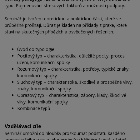
typu. Pojmenování stresových faktorů a možnosti podpory.
Seminář je tvořen teoretickou a praktickou částí, které se
průběžně prolínají. Důraz je kladen na příklady z praxe, které
staví na skutečných příbězích a osvědčených řešeních.
Úvod do typologie
Pocitový typ – charakteristika, důležité pocity, proces
učení, komunikační spojky
Rozumový typ – charakteristika, potřeby, typické znaky,
komunikační spojky
Sluchový typ – charakteristika, škodlivé a prospěšné vlivy,
znaky, komunikační spojky
Obrazový typ – charakteristika, zápory, klady, škodlivé
vlivy, komunikační spojky
Kombinace typů
Vzdělávací cíle
Seminář umožní do hloubky prozkoumat podstatu každého
komunikačního typu a jeho projevů v běžném životě, včetně