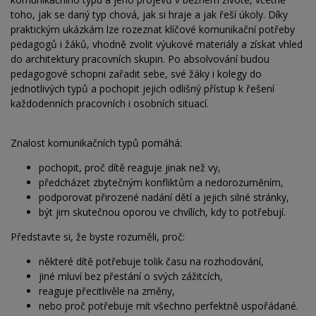
toho, jak se daný typ chová, jak si hraje a jak řeší úkoly. Díky
praktickým ukázkám lze rozeznat klíčové komunikační potřeby
pedagogů i žáků, vhodně zvolit výukové materiály a získat vhled
do architektury pracovních skupin. Po absolvování budou
pedagogové schopni zařadit sebe, své žáky i kolegy do
jednotlivých typů a pochopit jejich odlišný přístup k řešení
každodenních pracovních i osobních situací.
Znalost komunikačních typů pomáhá:
pochopit, proč dítě reaguje jinak než vy,
předcházet zbytečným konfliktům a nedorozuměním,
podporovat přirozené nadání dětí a jejich silné stránky,
být jim skutečnou oporou ve chvílích, kdy to potřebují.
Představte si, že byste rozuměli, proč:
některé dítě potřebuje tolik času na rozhodování,
jiné mluví bez přestání o svých zážitcích,
reaguje přecitlivěle na změny,
nebo proč potřebuje mít všechno perfektně uspořádané.