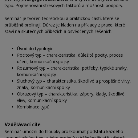
typu. Pojmenování stresových faktorů a možnosti podpory.
Seminář je tvořen teoretickou a praktickou částí, které se
průběžně prolínají. Důraz je kladen na příklady z praxe, které
staví na skutečných příbězích a osvědčených řešeních.
Úvod do typologie
Pocitový typ – charakteristika, důležité pocity, proces
učení, komunikační spojky
Rozumový typ – charakteristika, potřeby, typické znaky,
komunikační spojky
Sluchový typ – charakteristika, škodlivé a prospěšné vlivy,
znaky, komunikační spojky
Obrazový typ – charakteristika, zápory, klady, škodlivé
vlivy, komunikační spojky
Kombinace typů
Vzdělávací cíle
Seminář umožní do hloubky prozkoumat podstatu každého
komunikačního typu a jeho projevů v běžném životě, včetně