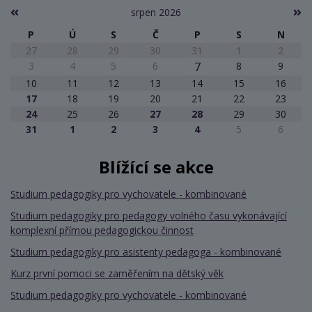
srpen 2026
P
Ú
S
Č
P
S
N
27
28
29
30
31
1
2
3
4
5
6
7
8
9
10
11
12
13
14
15
16
17
18
19
20
21
22
23
24
25
26
27
28
29
30
31
1
2
3
4
5
6
Blížící se akce
Studium pedagogiky pro vychovatele - kombinované
Studium pedagogiky pro pedagogy volného času vykonávající
komplexní přímou pedagogickou činnost
Studium pedagogiky pro asistenty pedagoga - kombinované
Kurz první pomoci se zaměřením na dětský věk
Studium pedagogiky pro vychovatele - kombinované