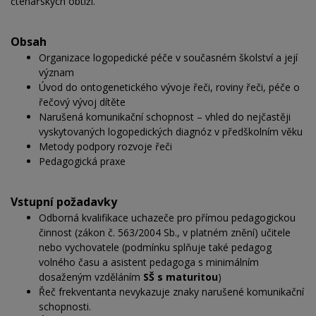
čtenářských obtíží.
Obsah
Organizace logopedické péče v současném školství a její
význam
Úvod do ontogenetického vývoje řeči, roviny řeči, péče o
řečový vývoj dítěte
Narušená komunikační schopnost – vhled do nejčastěji
vyskytovaných logopedických diagnóz v
předškolním věku
Metody podpory rozvoje řeči
Pedagogická praxe
Vstupní požadavky
Odborná kvalifikace uchazeče pro přímou pedagogickou
činnost (zákon č. 563/2004 Sb., v platném znění) učitele
nebo vychovatele (podmínku splňuje také pedagog
volného času a asistent pedagoga s
minimálním
dosaženým vzděláním
SŠ s maturitou
)
Řeč frekventanta nevykazuje znaky narušené komunikační
schopnosti.