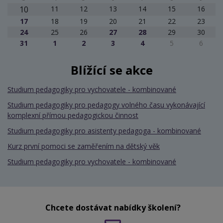
10
11
12
13
14
15
16
17
18
19
20
21
22
23
24
25
26
27
28
29
30
31
1
2
3
4
5
6
Blížící se akce
Studium pedagogiky pro vychovatele - kombinované
Studium pedagogiky pro pedagogy volného času vykonávající
komplexní přímou pedagogickou činnost
Studium pedagogiky pro asistenty pedagoga - kombinované
Kurz první pomoci se zaměřením na dětský věk
Studium pedagogiky pro vychovatele - kombinované
Chcete dostávat nabídky školení?