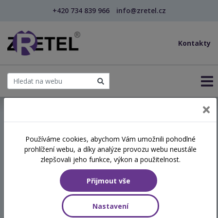
+420 734 839 966
info@zretel.cz
Kontakty
← Vzdělávání pro učitele - DVPP
Používáme cookies, abychom Vám umožnili pohodlné
šablony
prohlížení webu, a díky analýze provozu webu neustále
Podpora přirozeného
zlepšovali jeho funkce, výkon a použitelnost.
rozvoje řeči u dětí –
Přijmout vše
primární logopedická
prevence (kombinované)
Nastavení