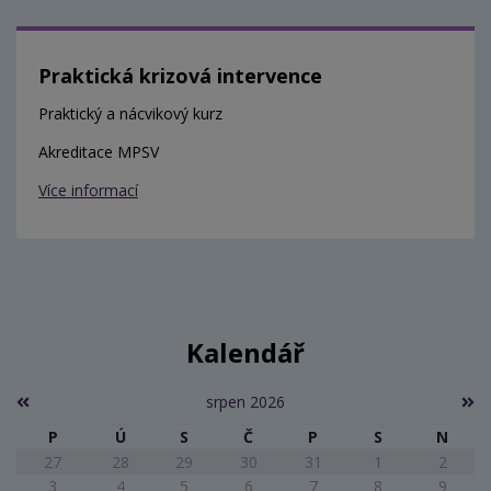
Praktická krizová intervence
Praktický a nácvikový kurz
Akreditace MPSV
Více informací
Kalendář
srpen 2026
P
Ú
S
Č
P
S
N
27
28
29
30
31
1
2
3
4
5
6
7
8
9