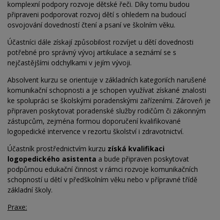
komplexní podpory rozvoje dětské řeči. Díky tomu budou
připraveni podporovat rozvoj dětí s ohledem na budoucí
osvojování dovedností čtení a psaní ve školním věku.
Účastníci dále získají způsobilost rozvíjet u dětí dovednosti
potřebné pro správný vývoj artikulace a seznámí se s
nejčastějšími odchylkami v jejím vývoji.
Absolvent kurzu se orientuje v základních kategoriích narušené
komunikační schopnosti a je schopen využívat získané znalosti
ke spolupráci se školskými poradenskými zařízeními. Zároveň je
připraven poskytovat poradenské služby rodičům či zákonným
zástupcům, zejména formou doporučení kvalifikované
logopedické intervence v rezortu školství i zdravotnictví.
Účastník prostřednictvím kurzu
získá kvalifikaci
logopedického asistenta
a bude připraven poskytovat
podpůrnou edukační činnost v rámci rozvoje komunikačních
schopností u dětí v předškolním věku nebo v
přípravné třídě
základní školy.
Praxe: