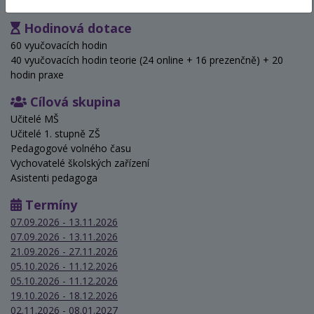
Hodinová dotace
60 vyučovacích hodin
40 vyučovacích hodin teorie (24 online + 16 prezenčně) + 20
hodin praxe
Cílová skupina
Učitelé MŠ
Učitelé 1. stupně ZŠ
Pedagogové volného času
Vychovatelé školských zařízení
Asistenti pedagoga
Termíny
07.09.2026 - 13.11.2026
07.09.2026 - 13.11.2026
21.09.2026 - 27.11.2026
05.10.2026 - 11.12.2026
05.10.2026 - 11.12.2026
19.10.2026 - 18.12.2026
02.11.2026 - 08.01.2027