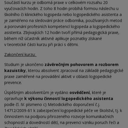
Součástí kurzu je odborná praxe v celkovém rozsahu 20
vyučovacích hodin. Z toho 8 hodin probíhá formou náslechu u
školního či klinického logopeda nebo logopedického asistenta a
je zaměřeno na sledování práce odborníka, používaných metod
a porovnání profesních kompetencí logopeda a logopedického
asistenta. Zbývajících 12 hodin tvoří přímá pedagogická praxe,
během níž účastník aktivně aplikuje poznatky získané
v
teoretické části kurzu při práci s dětmi.
Zakončení kurzu:
Studium je ukončeno
závěrečným pohovorem a rozborem
kazuistiky
, kterou absolvent zpracoval na
základě pedagogické
praxe zaměřené na
provádění aktivit v oblasti logopedické
prevence.
Úspěšným absolventům je vydáno
osvědčení
, které je
opravňuje
k výkonu činností logopedického asistenta
podle čl. IV. písmeno c) Metodického doporučení č.j.
14712/2009-61 k zabezpečení logopedické péče ve školství, tj. k
činnostem na podporu přirozeného rozvoje komunikačních
schopností a dovedností dětí, na prevenci vzniku poruch řeči a