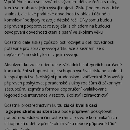
V průběhu kurzu se seznámí s vývojem dětské řeči a s riziky,
která se mohou v jejím vývoji objevit. Získají nejen teoretické
znalosti, ale také praktické dovednosti v oblasti účinné a
komplexní podpory rozvoje dětské řeči. Díky tomu budou
připraveni podporovat rozvoj dětí s ohledem na budoucí
osvojování dovedností čtení a psaní ve školním věku.
Účastníci dále získají způsobilost rozvíjet u dětí dovednosti
potřebné pro správný vývoj artikulace a seznámí se s
nejčastějšími odchylkami v jejím vývoji.
Absolvent kurzu se orientuje v základních kategoriích narušené
komunikační schopnosti a je schopen využívat získané znalosti
ke spolupráci se školskými poradenskými zařízeními. Zároveň je
připraven poskytovat poradenské služby rodičům či zákonným
zástupcům, zejména formou doporučení kvalifikované
logopedické intervence v rezortu školství i zdravotnictví.
Účastník prostřednictvím kurzu
získá kvalifikaci
logopedického asistenta
a bude připraven poskytovat
podpůrnou edukační činnost v rámci rozvoje komunikačních
schopností u dětí v předškolním věku nebo v
přípravné třídě
základní školy.