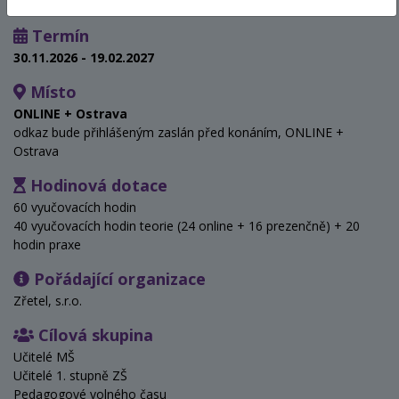
Termín
30.11.2026 - 19.02.2027
Místo
ONLINE + Ostrava
odkaz bude přihlášeným zaslán před konáním, ONLINE +
Ostrava
Hodinová dotace
60 vyučovacích hodin
40 vyučovacích hodin teorie (24 online + 16 prezenčně) + 20
hodin praxe
Pořádající organizace
Zřetel, s.r.o.
Cílová skupina
Učitelé MŠ
Učitelé 1. stupně ZŠ
Pedagogové volného času