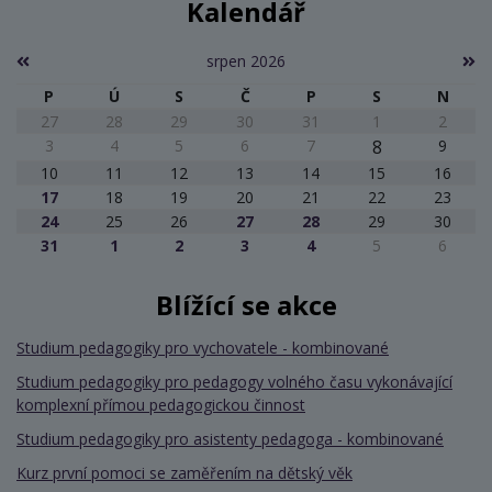
Kalendář
srpen 2026
P
Ú
S
Č
P
S
N
27
28
29
30
31
1
2
3
4
5
6
7
8
9
10
11
12
13
14
15
16
17
18
19
20
21
22
23
24
25
26
27
28
29
30
31
1
2
3
4
5
6
Blížící se akce
Studium pedagogiky pro vychovatele - kombinované
Studium pedagogiky pro pedagogy volného času vykonávající
komplexní přímou pedagogickou činnost
Studium pedagogiky pro asistenty pedagoga - kombinované
Kurz první pomoci se zaměřením na dětský věk