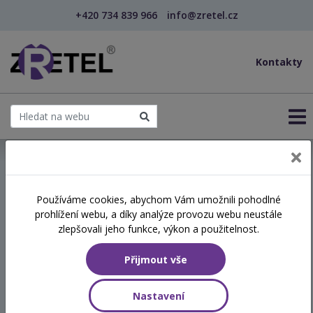
+420 734 839 966
info@zretel.cz
Kontakty
← Podpora přirozeného rozvoje řeči u dětí – primá...
Používáme cookies, abychom Vám umožnili pohodlné
šablony
prohlížení webu, a díky analýze provozu webu neustále
Podpora přirozeného
zlepšovali jeho funkce, výkon a použitelnost.
rozvoje řeči u dětí –
Přijmout vše
primární logopedická
prevence (kombinované)
Nastavení