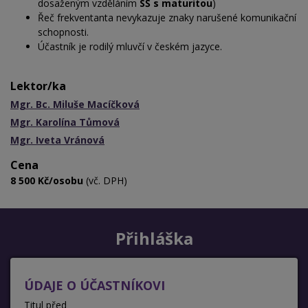
dosaženým vzděláním
SŠ s maturitou
)
Řeč frekventanta nevykazuje znaky narušené komunikační
schopnosti.
Účastník je rodilý mluvčí v českém jazyce.
Lektor/ka
Mgr. Bc. Miluše Macíčková
Mgr. Karolína Tůmová
Mgr. Iveta Vránová
Cena
8 500 Kč/osobu
(vč. DPH)
Přihláška
ÚDAJE O ÚČASTNÍKOVI
Titul před