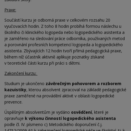
Praxe:
Součástí kurzu je odborná praxe v celkovém rozsahu 20
vyučovacích hodin. Z toho 8 hodin probíhá formou náslechu u
školního či klinického logopeda nebo logopedického asistenta a
je zaměřeno na sledování práce odborníka, používaných metod
a porovnání profesních kompetencí logopeda a logopedického
asistenta. Zbývajících 12 hodin tvoří přímá pedagogická praxe,
během níž účastník aktivně aplikuje poznatky získané
v
teoretické části kurzu při práci s dětmi.
Zakončení kurzu:
Studium je ukončeno
závěrečným pohovorem a rozborem
kazuistiky
, kterou absolvent zpracoval na
základě pedagogické
praxe zaměřené na
provádění aktivit v oblasti logopedické
prevence.
Úspěšným absolventům je vydáno
osvědčení
, které je
opravňuje
k výkonu činností logopedického asistenta
podle čl. IV. písmeno c) Metodického doporučení č.j.
14712/2009-61 k zabezpečení logopedické péče ve školství, tj. k