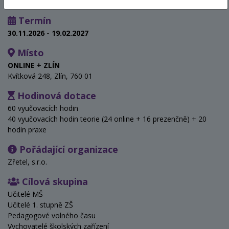
Termín
30.11.2026 - 19.02.2027
Místo
ONLINE + ZLÍN
Kvítková 248, Zlín, 760 01
Hodinová dotace
60 vyučovacích hodin
40 vyučovacích hodin teorie (24 online + 16 prezenčně) + 20
hodin praxe
Pořádající organizace
Zřetel, s.r.o.
Cílová skupina
Učitelé MŠ
Učitelé 1. stupně ZŠ
Pedagogové volného času
Vychovatelé školských zařízení