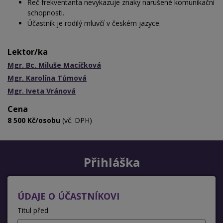
Řeč frekventanta nevykazuje znaky narušené komunikační
schopnosti.
Účastník je rodilý mluvčí v českém jazyce.
Lektor/ka
Mgr. Bc. Miluše Macíčková
Mgr. Karolína Tůmová
Mgr. Iveta Vránová
Cena
8 500 Kč/osobu
(vč. DPH)
Přihláška
ÚDAJE O ÚČASTNÍKOVI
Titul před