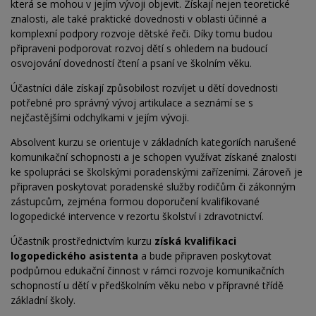
která se mohou v jejím vývoji objevit. Získají nejen teoretické
znalosti, ale také praktické dovednosti v oblasti účinné a
komplexní podpory rozvoje dětské řeči. Díky tomu budou
připraveni podporovat rozvoj dětí s ohledem na budoucí
osvojování dovedností čtení a psaní ve školním věku.
Účastníci dále získají způsobilost rozvíjet u dětí dovednosti
potřebné pro správný vývoj artikulace a seznámí se s
nejčastějšími odchylkami v jejím vývoji.
Absolvent kurzu se orientuje v základních kategoriích narušené
komunikační schopnosti a je schopen využívat získané znalosti
ke spolupráci se školskými poradenskými zařízeními. Zároveň je
připraven poskytovat poradenské služby rodičům či zákonným
zástupcům, zejména formou doporučení kvalifikované
logopedické intervence v rezortu školství i zdravotnictví.
Účastník prostřednictvím kurzu
získá kvalifikaci
logopedického asistenta
a bude připraven poskytovat
podpůrnou edukační činnost v rámci rozvoje komunikačních
schopností u dětí v předškolním věku nebo v
přípravné třídě
základní školy.