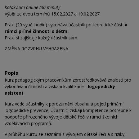
Kolokvium online (30 minut):
Výběr ze dvou termínů 15.02.2027 a 19.02.2027.
Praxi (20 vyuč. hodin) vykonává účastník po teoretické části
v
rámci přímé činnosti s dětmi
.
Praxi si zajišťuje každý účastník sám.
ZMĚNA ROZVRHU VYHRAZENA
Popis
Kurz pedagogickým pracovníkům zprostředkovává znalosti pro
vykonávání činnosti a získání kvalifikace -
logopedický
asistent
.
Kurz vede účastníky k porozumění obsahu a pojetí primární
logopedické prevence. Účastníci získají kompetence potřebné k
podpoře přirozeného vývoje dětské řeči v rámci školních
vzdělávacích programů.
V průběhu kurzu se seznámí s vývojem dětské řeči a s riziky,