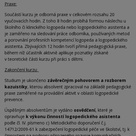
Praxe:
Součástí kurzu je odborná praxe v celkovém rozsahu 20
vyučovacích hodin. Z toho 8 hodin probíhá formou náslechu u
školního či klinického logopeda nebo logopedického asistenta a
je zaměřeno na sledování práce odborníka, používaných metod
a porovnání profesních kompetencí logopeda a logopedického
asistenta. Zbývajících 12 hodin tvoří přímá pedagogická praxe,
během níž účastník aktivně aplikuje poznatky získané
v
teoretické části kurzu při práci s dětmi.
Zakončení kurzu:
Studium je ukončeno
závěrečným pohovorem a rozborem
kazuistiky
, kterou absolvent zpracoval na
základě pedagogické
praxe zaměřené na
provádění aktivit v oblasti logopedické
prevence.
Úspěšným absolventům je vydáno
osvědčení
, které je
opravňuje
k výkonu činností logopedického asistenta
podle čl. IV. písmeno c) Metodického doporučení č.j.
14712/2009-61 k zabezpečení logopedické péče ve školství, tj. k
činnostem na podporu přirozeného rozvoje komunikačních