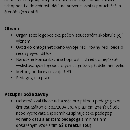
schopností a dovedností dětí, na prevenci vzniku poruch řeči a
čtenářských obtíží.
Obsah
Organizace logopedické péče v současném školství a její
význam
Úvod do ontogenetického vývoje řeči, roviny řeči, péče o
řečový vývoj dítěte
Narušená komunikační schopnost – vhled do nejčastěji
vyskytovaných logopedických diagnóz v
předškolním věku
Metody podpory rozvoje řeči
Pedagogická praxe
Vstupní požadavky
Odborná kvalifikace uchazeče pro přímou pedagogickou
činnost (zákon č. 563/2004 Sb., v platném znění) učitele
nebo vychovatele (podmínku splňuje také pedagog
volného času a asistent pedagoga s
minimálním
dosaženým vzděláním
SŠ s maturitou
)