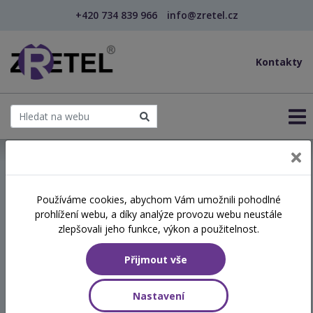
+420 734 839 966
info@zretel.cz
Kontakty
← Podpora přirozeného rozvoje řeči u dětí – primá...
Používáme cookies, abychom Vám umožnili pohodlné
šablony
prohlížení webu, a díky analýze provozu webu neustále
Podpora přirozeného
zlepšovali jeho funkce, výkon a použitelnost.
rozvoje řeči u dětí –
Přijmout vše
primární logopedická
prevence (kombinované)
Nastavení