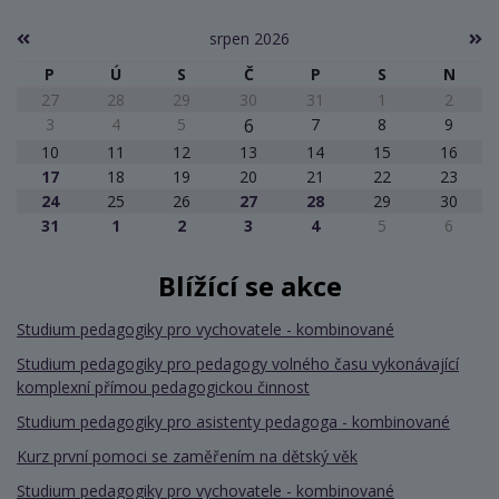
srpen 2026
P
Ú
S
Č
P
S
N
27
28
29
30
31
1
2
3
4
5
6
7
8
9
10
11
12
13
14
15
16
17
18
19
20
21
22
23
24
25
26
27
28
29
30
31
1
2
3
4
5
6
Blížící se akce
Studium pedagogiky pro vychovatele - kombinované
Studium pedagogiky pro pedagogy volného času vykonávající
komplexní přímou pedagogickou činnost
Studium pedagogiky pro asistenty pedagoga - kombinované
Kurz první pomoci se zaměřením na dětský věk
Studium pedagogiky pro vychovatele - kombinované