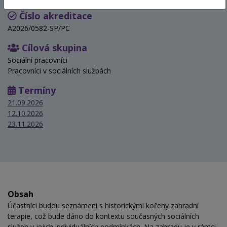
Číslo akreditace
A2026/0582-SP/PC
Cílová skupina
Sociální pracovníci
Pracovníci v sociálních službách
Termíny
21.09.2026
12.10.2026
23.11.2026
Obsah
Účastníci budou seznámeni s historickými kořeny zahradní
terapie, což bude dáno do kontextu současných sociálních
služeb v jejich individuálních podmínkách. Na zahradu je v rámci