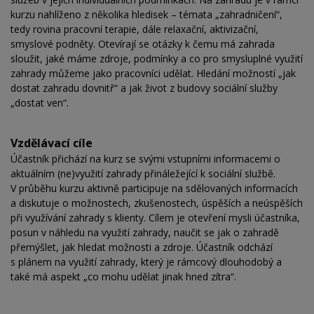
kurzu nahlíženo z několika hledisek – témata „zahradničení“,
tedy rovina pracovní terapie, dále relaxační, aktivizační,
smyslové podněty. Otevírají se otázky k čemu má zahrada
sloužit, jaké máme zdroje, podmínky a co pro smysluplné využití
zahrady můžeme jako pracovníci udělat. Hledání možností „jak
dostat zahradu dovnitř“ a jak život z budovy sociální služby
„dostat ven“.
Vzdělávací cíle
Účastník přichází na kurz se svými vstupními informacemi o
aktuálním (ne)využití zahrady přináležející k sociální službě.
V průběhu kurzu aktivně participuje na sdělovaných informacích
a diskutuje o možnostech, zkušenostech, úspěších a neúspěších
při využívání zahrady s klienty. Cílem je otevření mysli účastníka,
posun v náhledu na využití zahrady, naučit se jak o zahradě
přemýšlet, jak hledat možnosti a zdroje. Účastník odchází
s plánem na využití zahrady, který je rámcový dlouhodobý a
také má aspekt „co mohu udělat jinak hned zítra“.