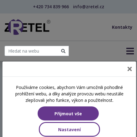
+420 734 839 966
info@zretel.cz
Kontakty
← Vzdělávání pro sociální služby
Používáme cookies, abychom Vám umožnili pohodlné
prohlížení webu, a díky analýze provozu webu neustále
Využití zahrady při práci s
zlepšovali jeho funkce, výkon a použitelnost.
uživateli sociálních služeb
Přijmout vše
Hodinová dotace
Nastavení
8 vyučovacích hodin