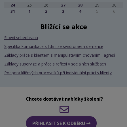
24
25
26
27
28
29
30
31
1
2
3
4
5
6
Blížící se akce
Slovní sebeobrana
Specifika komunikace s lidmi se syndromem demence
Základy práce s klientem s manipulativním chováním i agresí
Základy supervize a práce s reflexí v sociálních službách
Podpora klíčových pracovníků při individuální práci s klienty
Chcete dostávat nabídky školení?
PŘIHLÁSIT SE K ODBĚRU