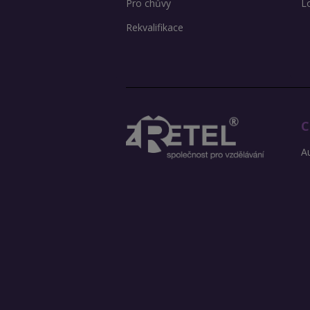
Pro chůvy
L
Rekvalifikace
C
Au