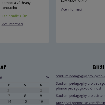
Akreditace MPSV
pomoci a záchrany
tonoucího
Více informací
Lze hradit z ÚP
Více informací
ář
Blíž
Studium pedagogiky pro vychov
26
Studium pedagogiky pro pedago
P
S
N
přímou pedagogickou činnost
31
1
2
7
8
9
Studium pedagogiky pro asiste
14
15
16
Kurz první pomoci se zaměřením