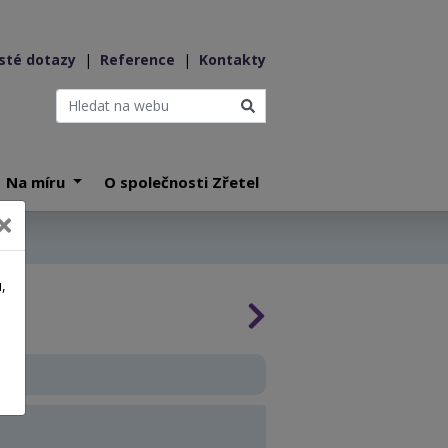
sté dotazy
|
Reference
|
Kontakty
Na míru
O společnosti Zřetel
,
a