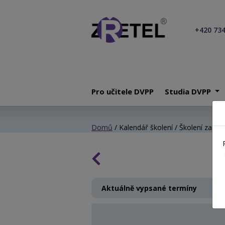
+420 734
Pro učitele DVPP
Studia DVPP
Domů
/ Kalendář školení / Školení začínaj
Aktuálně vypsané termíny