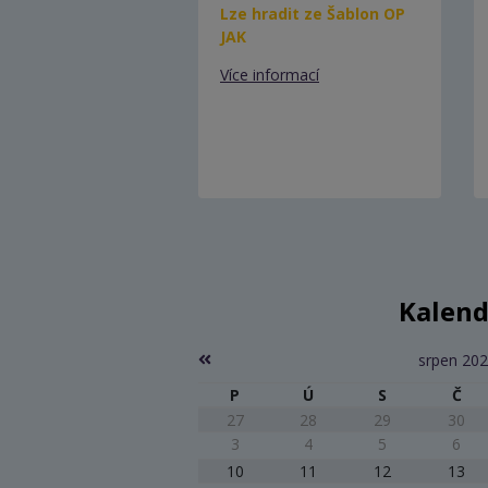
Lze hradit ze Šablon OP
JAK
Více informací
Kalend
srpen 20
P
Ú
S
Č
27
28
29
30
3
4
5
6
10
11
12
13