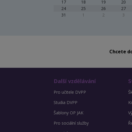
17
18
19
20
24
25
26
27
31
1
2
3
Chcete do
Další vzdělávání
S
Pro učitele DVPP
Š
Studia DVPP
K
Šablony OP JAK
V
Pro sociální služby
Ře