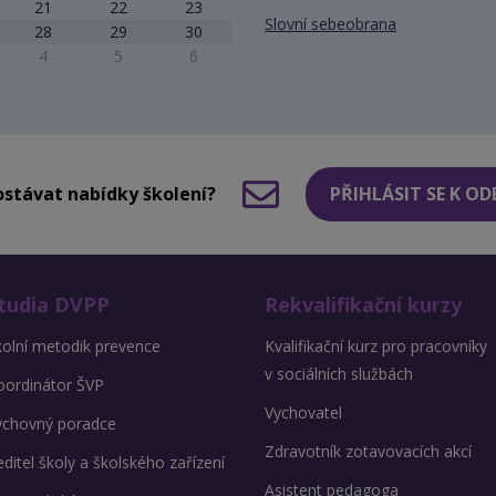
21
22
23
Slovní sebeobrana
28
29
30
4
5
6
stávat nabídky školení?
PŘIHLÁSIT SE K O
tudia DVPP
Rekvalifikační kurzy
kolní metodik prevence
Kvalifikační kurz pro pracovníky
v sociálních službách
oordinátor ŠVP
Vychovatel
ýchovný poradce
Zdravotník zotavovacích akcí
ditel školy a školského zařízení
Asistent pedagoga