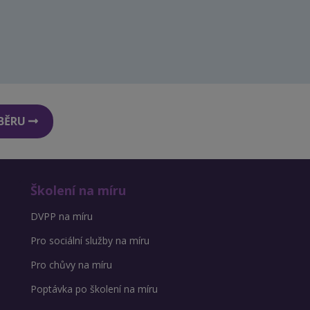
DBĚRU
Školení na míru
DVPP na míru
Pro sociální služby na míru
Pro chůvy na míru
Poptávka po školení na míru