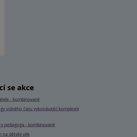
ící se akce
atele - kombinované
gy volného času vykonávající komplexní
nty pedagoga - kombinované
 na dětský věk