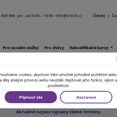
 839 966
po – pá 8:00 – 16:00
info@zretel.cz
Články
|
Ča
Pro sociální služby
Pro chůvy
Rekvalifikační kurzy
ící 23. 06. 2026
Používáme cookies, abychom Vám umožnili pohodlné prohlížení webu
Školení začínající 23. 06. 2026
a díky analýze provozu webu neustále zlepšovali jeho funkce, výkon 
použitelnost.
Přijmout vše
Nastavení
Aktuálně nejsou vypsány žádné termíny.