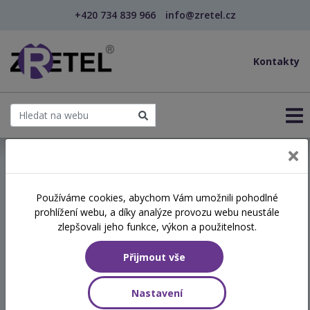
+420 734 839 966
info@zretel.cz
Kontakty
← Základy adiktologického poradenství
Používáme cookies, abychom Vám umožnili pohodlné
prohlížení webu, a díky analýze provozu webu neustále
Základy adiktologického
zlepšovali jeho funkce, výkon a použitelnost.
poradenství
Přijmout vše
Termín
Nastavení
15.06.2026 - 16.06.2026