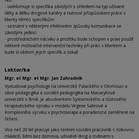
- uvědomuje si specifika závislých s ohledem na typ užívané
látky a délku drogové kariéry a nutnost přizpůsobení práce s
klienty těmto specifikům
- seznámí s některými efektivními způsoby komunikace se
závislými jedinci
- prostřednictvím nácviku a prožitku bude schopen v praxi použít
některé motivačně intervenční techniky při práci s klientem a
bude si vědom jejich specifik a úskalí
Lektor/ka
Mgr. et Mgr. et Mgr. Jan Zahradník
Vystudoval psychologii na Univerzitě Palackého v Olomouci a
obor pedagogika a sociální pedagogika na Masarykově
univerzitě v Brně. Je absolventem Systemického a růstového
terapeutického výcviku v modelu Virginie Satirové a
Komplexního výcviku v psychoterapii a poradenství zaměřené na
řešení.
Více než 20 let pracuje jako terénní sociální pracovník s rizikovou
mládeží, lidmi bez domova, uživateli drog a rodinami s