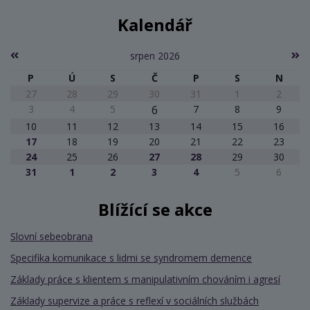
Kalendář
srpen 2026
P
Ú
S
Č
P
S
N
27
28
29
30
31
1
2
3
4
5
6
7
8
9
10
11
12
13
14
15
16
17
18
19
20
21
22
23
24
25
26
27
28
29
30
31
1
2
3
4
5
6
Blížící se akce
Slovní sebeobrana
Specifika komunikace s lidmi se syndromem demence
Základy práce s klientem s manipulativním chováním i agresí
Základy supervize a práce s reflexí v sociálních službách