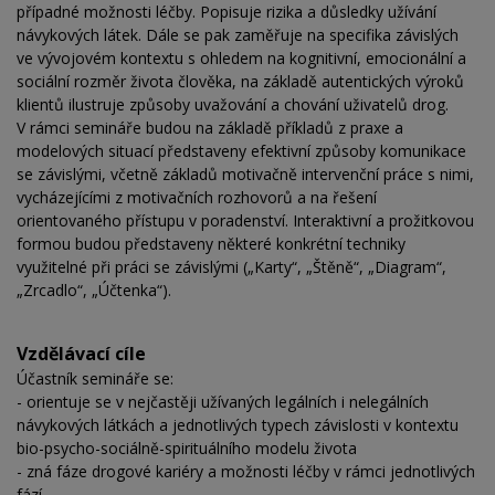
případné možnosti léčby. Popisuje rizika a důsledky užívání
návykových látek. Dále se pak zaměřuje na specifika závislých
ve vývojovém kontextu s ohledem na kognitivní, emocionální a
sociální rozměr života člověka, na základě autentických výroků
klientů ilustruje způsoby uvažování a chování uživatelů drog.
V rámci semináře budou na základě příkladů z praxe a
modelových situací představeny efektivní způsoby komunikace
se závislými, včetně základů motivačně intervenční práce s nimi,
vycházejícími z motivačních rozhovorů a na řešení
orientovaného přístupu v poradenství. Interaktivní a prožitkovou
formou budou představeny některé konkrétní techniky
využitelné při práci se závislými („Karty“, „Štěně“, „Diagram“,
„Zrcadlo“, „Účtenka“).
Vzdělávací cíle
Účastník semináře se:
- orientuje se v nejčastěji užívaných legálních i nelegálních
návykových látkách a jednotlivých typech závislosti v kontextu
bio-psycho-sociálně-spirituálního modelu života
- zná fáze drogové kariéry a možnosti léčby v rámci jednotlivých
fází