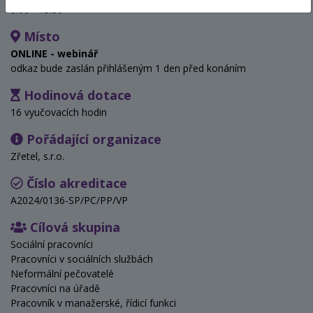
8:00 - 15:30
Místo
ONLINE - webinář
odkaz bude zaslán přihlášeným 1 den před konáním
Hodinová dotace
16 vyučovacích hodin
Pořádající organizace
Zřetel, s.r.o.
Číslo akreditace
A2024/0136-SP/PC/PP/VP
Cílová skupina
Sociální pracovníci
Pracovníci v sociálních službách
Neformální pečovatelé
Pracovníci na úřadě
Pracovník v manažerské, řídicí funkci