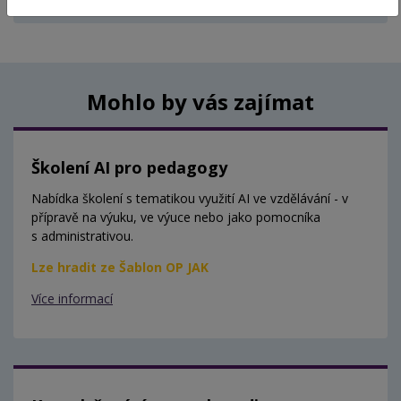
Aktuálně nejsou vypsány žádné termíny.
Mohlo by vás zajímat
Školení AI pro pedagogy
Nabídka školení s tematikou využití AI ve vzdělávání - v
přípravě na výuku, ve výuce nebo jako pomocníka
s administrativou.
Lze hradit ze Šablon OP JAK
Více informací