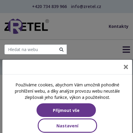
+420 734 839 966
info@zretel.cz
Kontakty
← Domů
Používáme cookies, abychom Vám umožnili pohodlné
Školení začínající 15. 06.
prohlížení webu, a díky analýze provozu webu neustále
2026
zlepšovali jeho funkce, výkon a použitelnost.
Přijmout vše
Aktuálně vypsané termíny
Nastavení