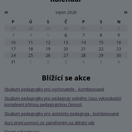
srpen 2026
P
Ú
S
Č
P
S
N
27
28
29
30
31
1
2
3
4
5
6
7
8
9
10
11
12
13
14
15
16
17
18
19
20
21
22
23
24
25
26
27
28
29
30
31
1
2
3
4
5
6
Blížící se akce
Studium pedagogiky pro vychovatele - kombinované
Studium pedagogiky pro pedagogy volného času vykonávající
komplexní přímou pedagogickou činnost
Studium pedagogiky pro asistenty pedagoga - kombinované
Kurz první pomoci se zaměřením na dětský věk
Slovní sebeobrana