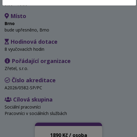
9:00 - 16:00
Místo
Brno
bude upřesněno, Brno
Hodinová dotace
8 vyučovacích hodin
Pořádající organizace
Zřetel, s.r.o.
Číslo akreditace
A2026/0582-SP/PC
Cílová skupina
Sociální pracovníci
Pracovníci v sociálních službách
1890 Kč / osoba