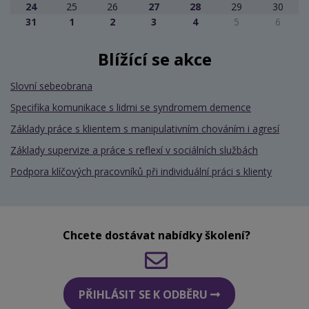
24
25
26
27
28
29
30
31
1
2
3
4
5
6
Blížící se akce
Slovní sebeobrana
Specifika komunikace s lidmi se syndromem demence
Základy práce s klientem s manipulativním chováním i agresí
Základy supervize a práce s reflexí v sociálních službách
Podpora klíčových pracovníků při individuální práci s klienty
Chcete dostávat nabídky školení?
PŘIHLÁSIT SE K ODBĚRU