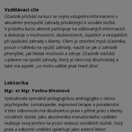
Vzdělávací cíle
Účastník přichází na kurz se svými vstupními informacemi o
aktuálním (ne)využití zahrady přináležející k sociální službě.
V průběhu kurzu aktivně participuje na sdělovaných informacích
a diskutuje o možnostech, zkušenostech, úspěších a neúspěších
při využívání zahrady s klienty. Cílem je otevření mysli účastníka,
posun v náhledu na využití zahrady, naučit se jak o zahradě
přemýšlet, jak hledat možnosti a zdroje. Účastník odchází
s plánem na využití zahrady, který je rámcový dlouhodobý a
také má aspekt „co mohu udělat jinak hned zítra“.
Lektor/ka
Mgr. et Mgr. Pavlína Březinová
Vystudovala speciálně pedagogickou andragogiku v oboru
psychopedie, somatopedie, expresivní terapie a poradenství.
V této odbornosti má dlouholetou praxi v přímé práci s klienty
sociálních služeb. Jako absolventka manažerského vzdělání
realizuje svoji profesi na pozici vedoucí sociálních služeb. Svoji
praxi a odborné vzdělání uplatňuje jako externí lektor