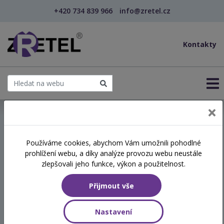
+420 734 839 966
info@zretel.cz
Kontakty
← Využití zahrady při práci s uživateli sociálníc...
Používáme cookies, abychom Vám umožnili pohodlné
prohlížení webu, a díky analýze provozu webu neustále
Využití zahrady při práci s
zlepšovali jeho funkce, výkon a použitelnost.
uživateli sociálních služeb
Přijmout vše
Termín
Nastavení
21.09.2026