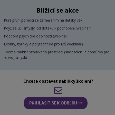
Blížící se akce
Kurz první pomoci se zaměřením na dětský věk
Když se učí smysly: od doteku k pochopení (webinář)
Podpora psychické odolnosti (webinář)
Ekohry, bylinky a polytechnika pro MŠ (webinář)
Tvorba multisenzorického prostředí (snoezelen) a pomůcky pro
rozvoj smyslů
Chcete dostávat nabídky školení?
PŘIHLÁSIT SE K ODBĚRU