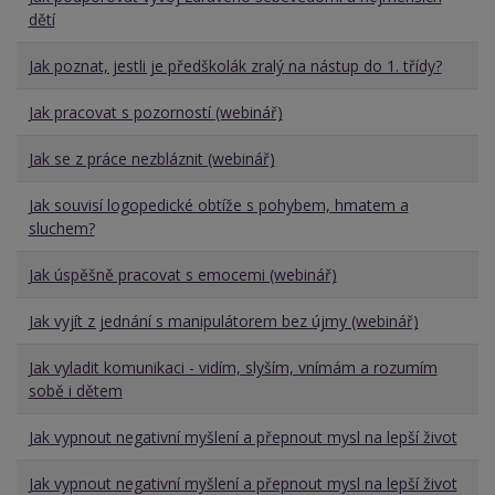
dětí
Jak poznat, jestli je předškolák zralý na nástup do 1. třídy?
Jak pracovat s pozorností (webinář)
Jak se z práce nezbláznit (webinář)
Jak souvisí logopedické obtíže s pohybem, hmatem a
sluchem?
Jak úspěšně pracovat s emocemi (webinář)
Jak vyjít z jednání s manipulátorem bez újmy (webinář)
Jak vyladit komunikaci - vidím, slyším, vnímám a rozumím
sobě i dětem
Jak vypnout negativní myšlení a přepnout mysl na lepší život
Jak vypnout negativní myšlení a přepnout mysl na lepší život