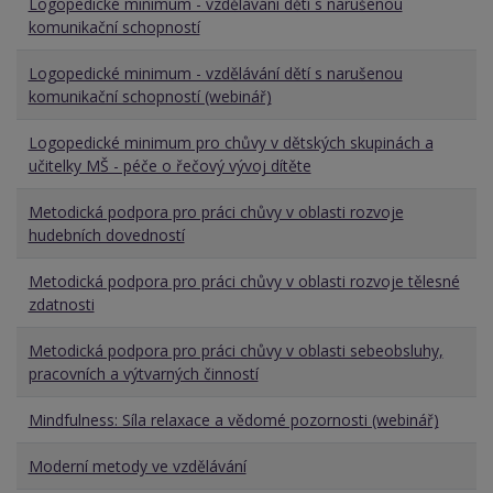
Logopedické minimum - vzdělávání dětí s narušenou
komunikační schopností
Logopedické minimum - vzdělávání dětí s narušenou
komunikační schopností (webinář)
Logopedické minimum pro chůvy v dětských skupinách a
učitelky MŠ - péče o řečový vývoj dítěte
Metodická podpora pro práci chůvy v oblasti rozvoje
hudebních dovedností
Metodická podpora pro práci chůvy v oblasti rozvoje tělesné
zdatnosti
Metodická podpora pro práci chůvy v oblasti sebeobsluhy,
pracovních a výtvarných činností
Mindfulness: Síla relaxace a vědomé pozornosti (webinář)
Moderní metody ve vzdělávání