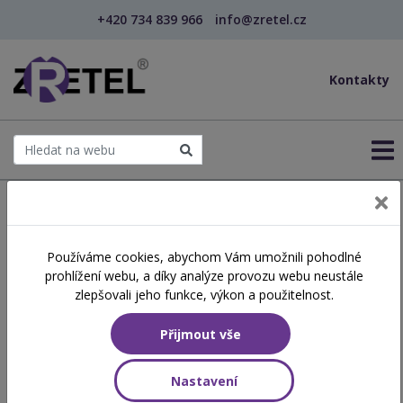
+420 734 839 966
info@zretel.cz
Kontakty
← Na míru
Používáme cookies, abychom Vám umožnili pohodlné
prohlížení webu, a díky analýze provozu webu neustále
Školení pro chůvy na míru
zlepšovali jeho funkce, výkon a použitelnost.
Přijmout vše
Nastavení