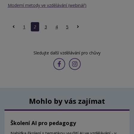
Moderní metody ve vzdělávání (webinář)
1
2
3
4
5
Sledujte další vzdělávání pro chůvy
Mohlo by vás zajímat
Školení AI pro pedagogy
Nabídka školení s tematikou využití AI ve vzdělávání - v