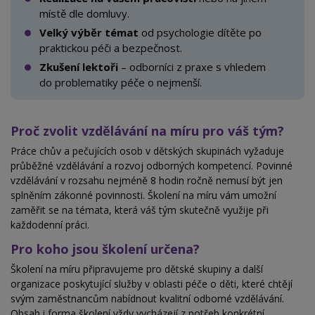
místě dle domluvy.
Velký výběr témat
od psychologie dítěte po
praktickou péči a bezpečnost.
Zkušení lektoři
– odborníci z praxe s vhledem
do
problematiky péče o nejmenší.
Proč zvolit vzdělávání na míru pro váš tým?
Práce chův a pečujících osob v dětských skupinách vyžaduje
průběžné vzdělávání a rozvoj odborných kompetencí. Povinné
vzdělávání v rozsahu nejméně 8 hodin ročně nemusí být jen
splněním zákonné povinnosti. Školení na míru vám umožní
zaměřit se na témata, která váš tým skutečně využije při
každodenní práci.
Pro koho jsou školení určena?
Školení na míru připravujeme pro dětské skupiny a další
organizace poskytující služby v oblasti péče o děti, které chtějí
svým zaměstnancům nabídnout kvalitní odborné vzdělávání.
Obsah i forma školení vždy vycházejí z potřeb konkrétní