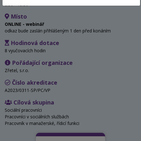
8:30 - 15:30
Místo
ONLINE - webinář
odkaz bude zaslán přihlášeným 1 den před konáním
Hodinová dotace
8 vyučovacích hodin
Pořádající organizace
Zřetel, s.r.o.
Číslo akreditace
A2023/0311-SP/PC/VP
Cílová skupina
Sociální pracovníci
Pracovníci v sociálních službách
Pracovník v manažerské, řídicí funkci