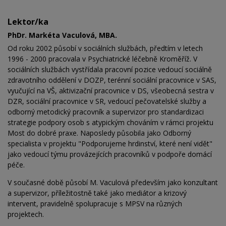
Lektor/ka
PhDr. Markéta Vaculová, MBA.
Od roku 2002 působí v sociálních službách, předtím v letech
1996 - 2000 pracovala v Psychiatrické léčebně Kroměříž. V
sociálních službách vystřídala pracovní pozice vedoucí sociálně
zdravotního oddělení v DOZP, terénní sociální pracovnice v SAS,
vyučující na VŠ, aktivizační pracovnice v DS, všeobecná sestra v
DZR, sociální pracovnice v SR, vedoucí pečovatelské služby a
odborný metodický pracovník a supervizor pro standardizaci
strategie podpory osob s atypickým chováním v rámci projektu
Most do dobré praxe. Naposledy působila jako Odborný
specialista v projektu "Podporujeme hrdinství, které není vidět"
jako vedoucí týmu provázejících pracovníků v podpoře domácí
péče.
V současné době působí M. Vaculová především jako konzultant
a supervizor, příležitostně také jako mediátor a krizový
intervent, pravidelně spolupracuje s MPSV na různých
projektech.