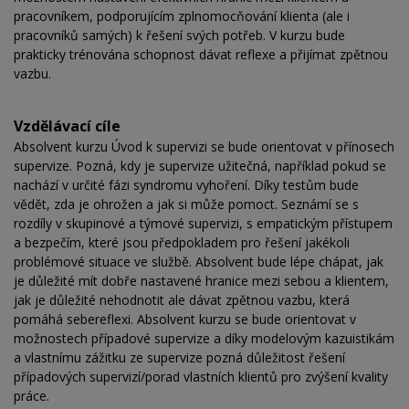
pracovníkem, podporujícím zplnomocňování klienta (ale i
pracovníků samých) k řešení svých potřeb. V kurzu bude
prakticky trénována schopnost dávat reflexe a přijímat zpětnou
vazbu.
Vzdělávací cíle
Absolvent kurzu Úvod k supervizi se bude orientovat v přínosech
supervize. Pozná, kdy je supervize užitečná, například pokud se
nachází v určité fázi syndromu vyhoření. Díky testům bude
vědět, zda je ohrožen a jak si může pomoct. Seznámí se s
rozdíly v skupinové a týmové supervizi, s empatickým přístupem
a bezpečím, které jsou předpokladem pro řešení jakékoli
problémové situace ve službě. Absolvent bude lépe chápat, jak
je důležité mít dobře nastavené hranice mezi sebou a klientem,
jak je důležité nehodnotit ale dávat zpětnou vazbu, která
pomáhá sebereflexi. Absolvent kurzu se bude orientovat v
možnostech případové supervize a díky modelovým kazuistikám
a vlastnímu zážitku ze supervize pozná důležitost řešení
případových supervizí/porad vlastních klientů pro zvýšení kvality
práce.