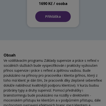
1690 Kč / osoba
Přihláška
Obsah
Ve vzdělávacím programu Základy supervize a práce s reflexí v
sociálních službách bude vyspecifikován i prakticky vyzkoušen
přínos supervize i práce s reflexí a zpětnou vazbou. Bude
poukázáno na přínosy pro pracovníka i klienta (přínos, který z
toho má klient je dán tím, že pracovník díky zlepšené sebereflexi
dokáže nabídnout kvalitnější podporu klientovi). V kurzu budou
probrány typy a druhy supervizí. Pomocí přednášky i
brainstormingu bude poukázáno na rozdíly v direktivním -
mocenském přístupu ke klientům a v podpůrném přístupu, dále
možnostem nastavení efektivních hranic mezi klientem a