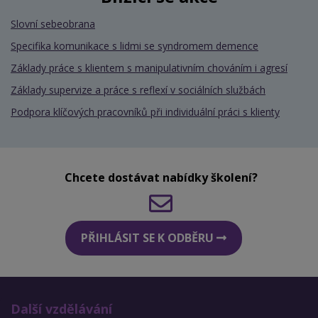
Slovní sebeobrana
Specifika komunikace s lidmi se syndromem demence
Základy práce s klientem s manipulativním chováním i agresí
Základy supervize a práce s reflexí v sociálních službách
Podpora klíčových pracovníků při individuální práci s klienty
Chcete dostávat nabídky školení?
PŘIHLÁSIT SE K ODBĚRU
Další vzdělávání