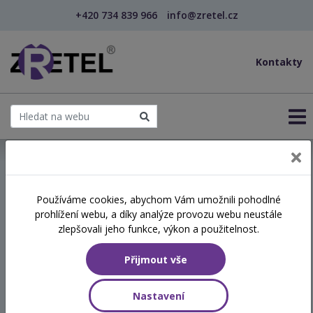
+420 734 839 966
info@zretel.cz
Kontakty
← Vzdělávání pro sociální služby
Používáme cookies, abychom Vám umožnili pohodlné
prohlížení webu, a díky analýze provozu webu neustále
Základy supervize a práce s
zlepšovali jeho funkce, výkon a použitelnost.
reflexí v sociálních službách
Přijmout vše
Termín
Nastavení
08.07.2026