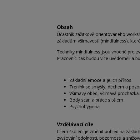
Obsah
Účastník zážitkově orientovaného worksh
základům všímavosti (mindfulness), kter
Techniky mindfulness jsou vhodné pro zv
Pracovníci tak budou více uvědomělí a b
Základní emoce a jejich přínos
Trénink se smysly, dechem a pozo
Všímavý oběd, všímavá procházka
Body scan a práce s tělem
Psychohygiena
Vzdělávací cíle
Cílem školení je změnit pohled na základn
zvyšování odolnosti, pozornosti a snižová