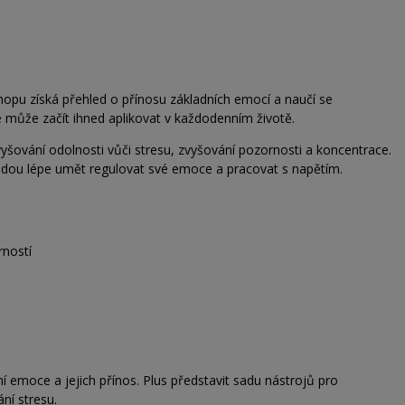
opu získá přehled o přínosu základních emocí a naučí se
é může začít ihned aplikovat v každodenním životě.
yšování odolnosti vůči stresu, zvyšování pozornosti a koncentrace.
udou lépe umět regulovat své emoce a pracovat s napětím.
rností
í emoce a jejich přínos. Plus představit sadu nástrojů pro
ní stresu.