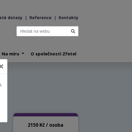
sté dotazy
|
Reference
|
Kontakty
Na míru
O společnosti Zřetel
,
a
2150 Kč / osoba