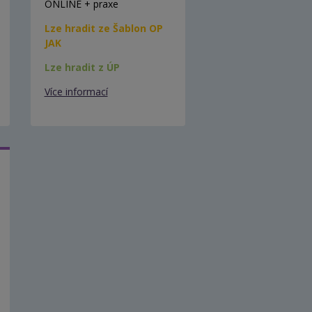
ONLINE + praxe
Lze hradit ze Šablon OP
JAK
Lze hradit z ÚP
Více informací