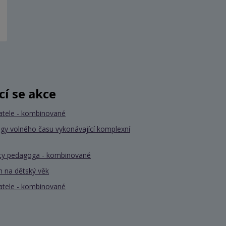
ící se akce
atele - kombinované
gy volného času vykonávající komplexní
nty pedagoga - kombinované
 na dětský věk
atele - kombinované