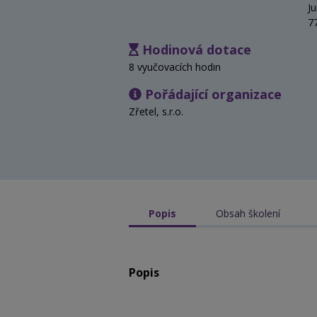
J
7
Hodinová dotace
8 vyučovacích hodin
Pořádající organizace
Zřetel, s.r.o.
Popis
Obsah školení
Popis