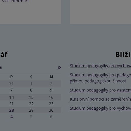
Více informací
ář
Blíž
Studium pedagogiky pro vychov
26
Studium pedagogiky pro pedago
P
S
N
přímou pedagogickou činnost
31
1
2
7
8
9
Studium pedagogiky pro asiste
14
15
16
Kurz první pomoci se zaměřením
21
22
23
Studium pedagogiky pro vychov
28
29
30
4
5
6