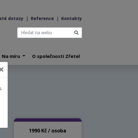
sté dotazy
|
Reference
|
Kontakty
Na míru
O společnosti Zřetel
,
a
1990 Kč / osoba