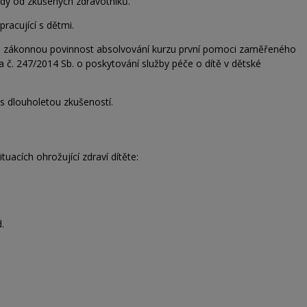
 rady od zkušených zdravotníků.
racující s dětmi.
íte zákonnou povinnost absolvování kurzu první pomoci zaměřeného
 č. 247/2014 Sb. o poskytování služby péče o dítě v dětské
 s dlouholetou zkušeností.
tuacích ohrožující zdraví dítěte:
.