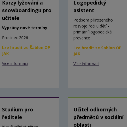
Kurzy lyžování a
Logopedický
snowboardingu pro
asistent
učitele
Podpora přirozeného
rozvoje řeči u dětí -
Vypsány nové termíny
primární logopedická
Prosinec 2026
prevence
Lze hradit ze Šablon OP
Lze hradit ze Šablon OP
JAK
JAK
Více informací
Více informací
Studium pro
Učitel odborných
ředitele
předmětů v sociální
oblasti
Kvalifikační studium