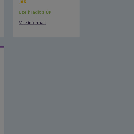
JAK
Lze hradit z ÚP
Více informací