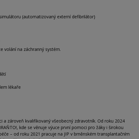
simulátoru (automatizovaný externí defibrilátor)
ace volání na záchranný systém.
dětí
zdem lékaře
ci a zároveň kvalifikovaný všeobecný zdravotník. Od roku 2024
HRAŇTO!, kde se věnuje výuce první pomoci pro žáky i širokou
 péče – od roku 2021 pracuje na JIP v brněnském transplantačním