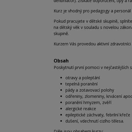
defibrilátor). Získáte doporučení, tipy a
Kurz je vhodný pro pedagogy a personál p
Pokud pracujete v dětské skupině, spln
na dětský věk v souladu s novelou zákona
skupině.
Kurzem Vás provedou aktivní zdravotníci
Obsah
Poskytnutí první pomoci v nejčastějších si
otravy a poleptání
tepelná poranění
pády a zotavovací polohy
odřeniny, zlomeniny, krvácení apod
poranění hmyzem, zvěří
alergické reakce
epileptické záchvaty, febrilní křeče
dušení, vdechnutí cizího tělesa.
Dále jsou obsahem kurzu: