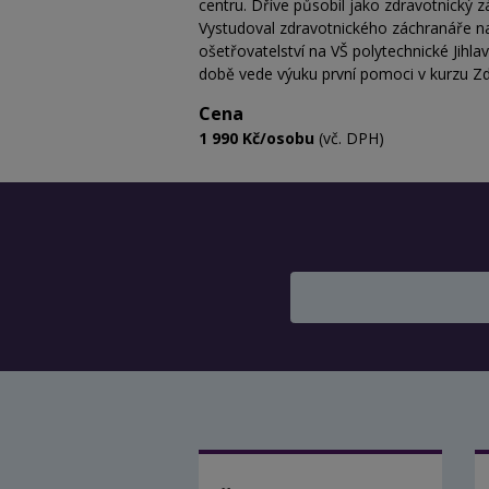
centru. Dříve působil jako zdravotnický 
Vystudoval zdravotnického záchranáře n
ošetřovatelství na VŠ polytechnické Jihl
době vede výuku první pomoci v kurzu Zd
Cena
1 990 Kč/osobu
(vč. DPH)