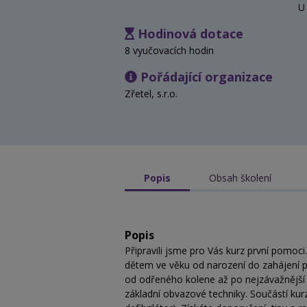
U
Hodinová dotace
8 vyučovacích hodin
Pořádající organizace
Zřetel, s.r.o.
Popis
Obsah školení
Popis
Připravili jsme pro Vás kurz první pomoci
dětem ve věku od narození do zahájení p
od odřeného kolene až po nejzávažnější úr
základní obvazové techniky. Součástí ku