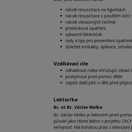
nácvik resuscitace na figurínách
nácvik resusictace s použitím AED 
nácvik obvazových technik
protišoková opatření
vybavení lékárniček
rady a tipy pro preventivní opatření
důležité kontakty, aplikace, simul
Vzdělávací cíle
odhadnout rizika ohrožující zdraví 
poskytnout první pomoc dítěti
zajistit další péči o dítě před příje
Lektor/ka
Bc. et Bc. Václav Melka
Bc. Václav Melka je lektorem první pomo
působí jako hlavní lektor v projektu ZAC
veřejnost. Má bohatou praxi z intenzivní