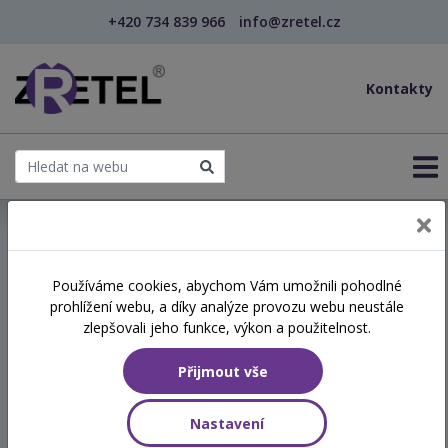
+420 734 839 966
info@zretel.cz
Kontakty
← Dluhová problematika v praxi: základní průvodce...
Používáme cookies, abychom Vám umožnili pohodlné
prohlížení webu, a díky analýze provozu webu neustále
Dluhová problematika v
zlepšovali jeho funkce, výkon a použitelnost.
praxi: základní průvodce
Přijmout vše
pro pracovníky v sociálních
službách
Nastavení