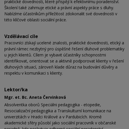
praktické dovednosti, které přispějí k efektivnímu poradenství.
Školení také zahrnuje etické a právní aspekty práce s dluhy.
Nabízíme účastníkům příležitost zdokonalit své dovednosti v
této klíčové oblasti sociální práce.
Vzdělávací cíle
Pracovníci získají ucelené znalosti, praktické dovednosti, etický a
právní rámec nezbytný pro úspěšné řešení dluhové problematiky
u jejich klientů. Cílem je vybavit účastníky schopnostmi
identifikovat, orientovat se a aktivně podporovat klienty v řešení
dluhových situací, zároveň klade důraz na budování důvěry a
respektu v komunikaci s klienty.
Lektor/ka
Mgr. et. Bc. Aneta Červinková
Absolventka oborů Speciálni pedagogika - etopedie,
Resocializační pedagogika a Transkulturní komunikace na
univerzitách v Hradci Králové a v Pardubicích. Kromě
akademické sféry působí jako sociální pracovník v občanské
poradně, kde poskytuje odborné sociální poradenství.