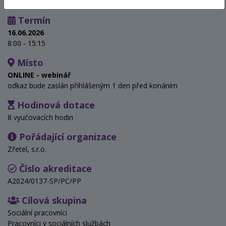
Termín
16.06.2026
8:00 - 15:15
Místo
ONLINE - webinář
odkaz bude zaslán přihlášeným 1 den před konáním
Hodinová dotace
8 vyučovacích hodin
Pořádající organizace
Zřetel, s.r.o.
Číslo akreditace
A2024/0137-SP/PC/PP
Cílová skupina
Sociální pracovníci
Pracovníci v sociálních službách