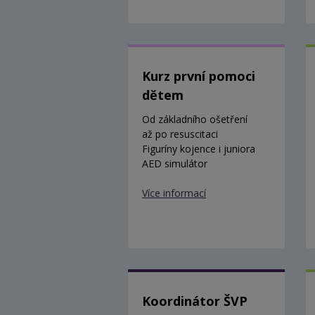
Kurz první pomoci
dětem
Od základního ošetření
až po resuscitaci
Figuríny kojence i juniora
AED simulátor
Více informací
Koordinátor ŠVP