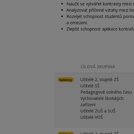
Naučit se vytvářet kontrasty mezi 
Analyzovat příčinné vztahy mezi h
Rozvíjet schopnost studentů porov
a omezení.
Zlepšit schopnost aplikace kontraf
CÍLOVÁ SKUPINA
Učitelé 2. stupně ZŠ
šablony
Učitelé SŠ
Pedagogové volného času
Vychovatelé školských
zařízení
Učitelé ZUŠ a SUŠ
Učitelé VOŠ
Učitelé 2. stupně ZŠ