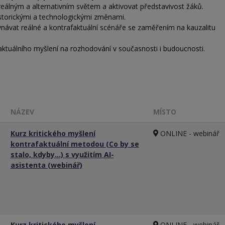
reálným a alternativním světem a aktivovat představivost žáků.
istorickými a technologickými změnami.
návat reálné a kontrafaktuální scénáře se zaměřením na kauzalitu
aktuálního myšlení na rozhodování v současnosti i budoucnosti.
NÁZEV
MÍSTO
Kurz kritického myšlení
ONLINE - webinář
kontrafaktuální metodou (Co by se
stalo, kdyby…) s využitím AI-
asistenta (webinář)
Kurz kritického myšlení
ONLINE - webinář