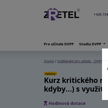
+420 734
Pro učitele DVPP
Studia DVPP
Domů
/
Vzdělávání pro učitele - DVPP
/ K
šablony
Kurz kritického m
kdyby…) s využití
Hodinová dotace