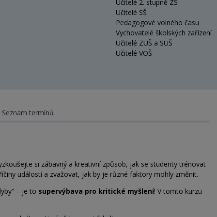
Učitelé 2. stupně ZŠ
Učitelé SŠ
Pedagogové volného času
Vychovatelé školských zařízení
Učitelé ZUŠ a SUŠ
Učitelé VOŠ
Seznam termínů
Vyzkoušejte si zábavný a kreativní způsob, jak se studenty trénovat
 příčiny událostí a zvažovat, jak by je různé faktory mohly změnit.
dyby“ – je to
supervýbava pro kritické myšlení
! V tomto kurzu