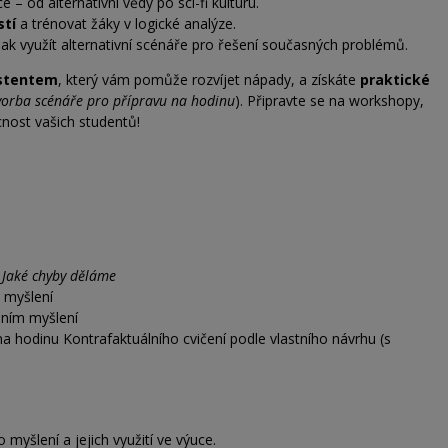
e – od alternativní vědy po sci-fi kulturu.
stí
a trénovat žáky v logické analýze.
jak využít alternativní scénáře pro řešení současných problémů.
istentem
, který vám pomůže rozvíjet nápady, a získáte
praktické
vorba scénáře pro přípravu na hodinu
). Připravte se na workshopy,
cnost vašich studentů!
 Jaké chyby děláme
 myšlení
lním myšlení
a hodinu Kontrafaktuálního cvičení podle vlastního návrhu (s
 myšlení a jejich využití ve výuce.