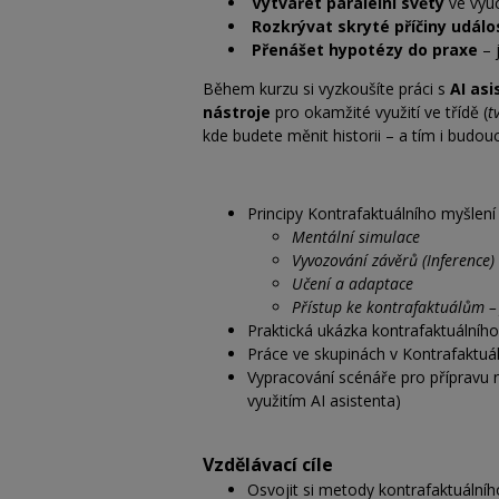
Vytvářet paralelní světy
ve výuc
Rozkrývat skryté příčiny událo
Přenášet hypotézy do praxe
– 
Během kurzu si vyzkoušíte práci s
AI as
nástroje
pro okamžité využití ve třídě (
t
kde budete měnit historii – a tím i budou
Principy Kontrafaktuálního myšlení
Mentální simulace
Vyvozování závěrů (Inference)
Učení a adaptace
Přístup ke kontrafaktuálům –
Praktická ukázka kontrafaktuálního
Práce ve skupinách v Kontrafaktuá
Vypracování scénáře pro přípravu n
využitím AI asistenta)
Vzdělávací cíle
Osvojit si metody kontrafaktuálního