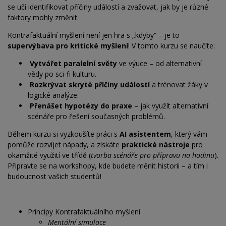
se učí identifikovat příčiny událostí a zvažovat, jak by je různé
faktory mohly změnit.
Kontrafaktuální myšlení není jen hra s „kdyby“ – je to
supervýbava pro kritické myšlení
! V tomto kurzu se naučíte:
Vytvářet paralelní světy
ve výuce – od alternativní
vědy po sci-fi kulturu.
Rozkrývat skryté příčiny událostí
a trénovat žáky v
logické analýze.
Přenášet hypotézy do praxe
– jak využít alternativní
scénáře pro řešení současných problémů.
Během kurzu si vyzkoušíte práci s
AI asistentem
, který vám
pomůže rozvíjet nápady, a získáte
praktické nástroje
pro
okamžité využití ve třídě (
tvorba scénáře pro přípravu na hodinu
).
Připravte se na workshopy, kde budete měnit historii – a tím i
budoucnost vašich studentů!
Principy Kontrafaktuálního myšlení
Mentální simulace