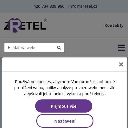
+420 734 839 966
info@zretel.cz
Kontakty
← Kurz kritického myšlení kontrafaktuální metodou...
Používáme cookies, abychom Vám umožnili pohodlné
šablony
prohlížení webu, a díky analýze provozu webu neustále
Kurz kritického myšlení
zlepšovali jeho funkce, výkon a použitelnost.
kontrafaktuální metodou
Přijmout vše
(Co by se stalo, kdyby…) s
využitím AI-asistenta
Nastavení