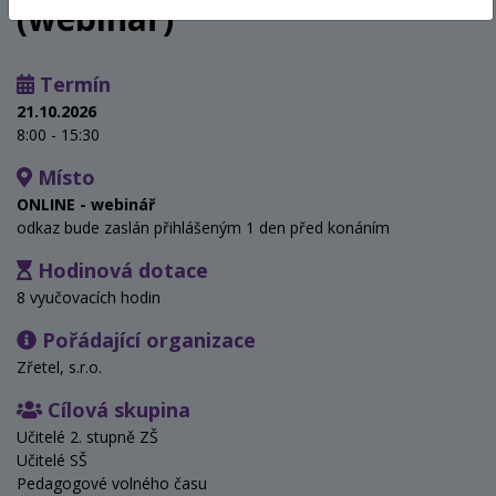
(webinář)
Termín
21.10.2026
8:00 - 15:30
Místo
ONLINE - webinář
odkaz bude zaslán přihlášeným 1 den před konáním
Hodinová dotace
8 vyučovacích hodin
Pořádající organizace
Zřetel, s.r.o.
Cílová skupina
Učitelé 2. stupně ZŠ
Učitelé SŠ
Pedagogové volného času