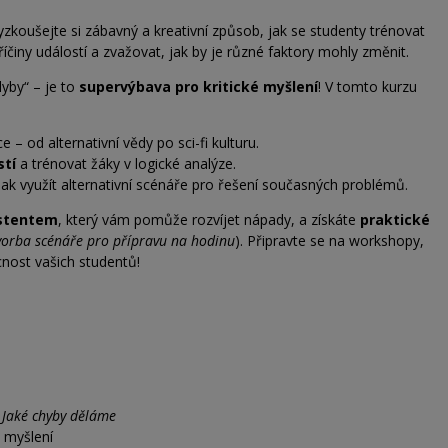
Vyzkoušejte si zábavný a kreativní způsob, jak se studenty trénovat
 příčiny událostí a zvažovat, jak by je různé faktory mohly změnit.
dyby“ – je to
supervýbava pro kritické myšlení
! V tomto kurzu
e – od alternativní vědy po sci-fi kulturu.
stí
a trénovat žáky v logické analýze.
jak využít alternativní scénáře pro řešení současných problémů.
istentem
, který vám pomůže rozvíjet nápady, a získáte
praktické
vorba scénáře pro přípravu na hodinu
). Připravte se na workshopy,
cnost vašich studentů!
 Jaké chyby děláme
 myšlení