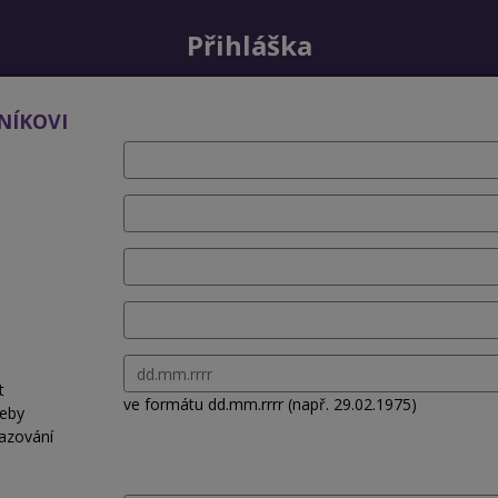
Přihláška
NÍKOVI
t
ve formátu dd.mm.rrrr (např. 29.02.1975)
řeby
azování