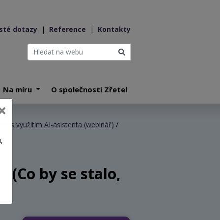
sté dotazy
|
Reference
|
Kontakty
Na míru
O společnosti Zřetel
…) s využitím AI-asistenta (webinář)
/
,
a
 (Co by se stalo,