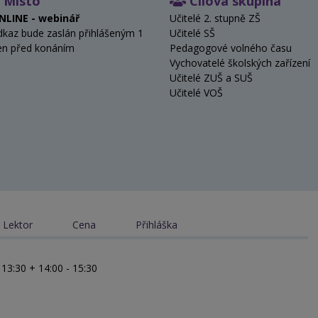
Místo
Cílová skupina
NLINE - webinář
Učitelé 2. stupně ZŠ
dkaz bude zaslán přihlášeným 1
Učitelé SŠ
en před konáním
Pedagogové volného času
Vychovatelé školských zařízení
Učitelé ZUŠ a SUŠ
Učitelé VOŠ
Lektor
Cena
Přihláška
 13:30 + 14:00 - 15:30