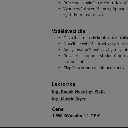
Práce ve skupinách v Kontrafaktuá
Vypracování scénáře pro přípravu n
využitím AI asistenta)
Vzdělávací cíle
Osvojit si metody kontrafaktuálního
Naučit se vytvářet kontrasty mezi 
Analyzovat příčinné vztahy mezi h
Rozvíjet schopnost studentů porov
a omezení.
Zlepšit schopnost aplikace kontraf
Lektor/ka
Ing. Radek Novotný, Ph.D.
Ing. Martin Šrytr
Cena
1 950 Kč/osobu
(vč. DPH)