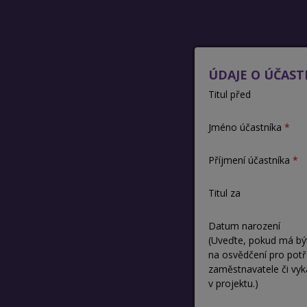
ÚDAJE O ÚČAST
Titul před
Jméno účastníka
Příjmení účastníka
Titul za
Datum narození
(Uveďte, pokud má bý
na osvědčení pro pot
zaměstnavatele či vyk
v projektu.)