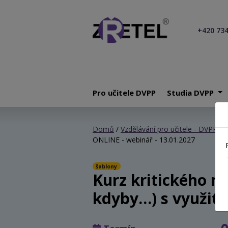
+420 734
Pro učitele DVPP
Studia DVPP
Domů
/
Vzdělávání pro učitele - DVPP
/
K
ONLINE - webinář - 13.01.2027
šablony
Kurz kritického m
kdyby…) s využití