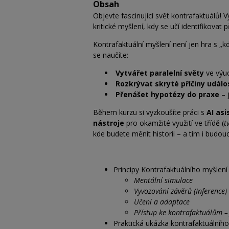
Obsah
Objevte fascinující svět kontrafaktuálů! 
kritické myšlení, kdy se učí identifikovat
Kontrafaktuální myšlení není jen hra s „k
se naučíte:
Vytvářet paralelní světy
ve výuc
Rozkrývat skryté příčiny událo
Přenášet hypotézy do praxe
– 
Během kurzu si vyzkoušíte práci s
AI as
nástroje
pro okamžité využití ve třídě (
t
kde budete měnit historii – a tím i budou
Principy Kontrafaktuálního myšlení
Mentální simulace
Vyvozování závěrů (Inference)
Učení a adaptace
Přístup ke kontrafaktuálům –
Praktická ukázka kontrafaktuálního