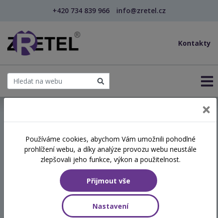
+420 734 839 966
info@zretel.cz
Kontakty
← Vzdělávání pro učitele - DVPP
Používáme cookies, abychom Vám umožnili pohodlné
šablony
prohlížení webu, a díky analýze provozu webu neustále
Efektivní komunikace s
zlepšovali jeho funkce, výkon a použitelnost.
rodiči asertivní kooperativní
Přijmout vše
metodou win-win (webinář)
Nastavení