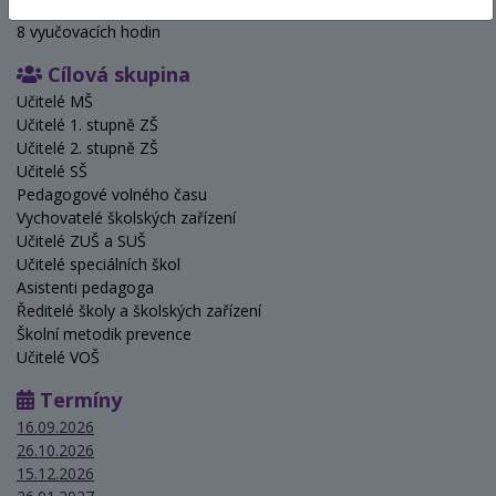
Hodinová dotace
8 vyučovacích hodin
Cílová skupina
Učitelé MŠ
Učitelé 1. stupně ZŠ
Učitelé 2. stupně ZŠ
Učitelé SŠ
Pedagogové volného času
Vychovatelé školských zařízení
Učitelé ZUŠ a SUŠ
Učitelé speciálních škol
Asistenti pedagoga
Ředitelé školy a školských zařízení
Školní metodik prevence
Učitelé VOŠ
Termíny
16.09.2026
26.10.2026
15.12.2026