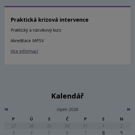
Praktická krizová intervence
Praktický a nácvikový kurz
Akreditace MPSV
Více informací
Kalendář
srpen 2026
P
Ú
S
Č
P
S
N
27
28
29
30
31
1
2
3
4
5
6
7
8
9