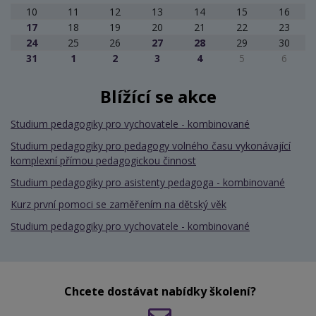
10
11
12
13
14
15
16
17
18
19
20
21
22
23
24
25
26
27
28
29
30
31
1
2
3
4
5
6
Blížící se akce
Studium pedagogiky pro vychovatele - kombinované
Studium pedagogiky pro pedagogy volného času vykonávající
komplexní přímou pedagogickou činnost
Studium pedagogiky pro asistenty pedagoga - kombinované
Kurz první pomoci se zaměřením na dětský věk
Studium pedagogiky pro vychovatele - kombinované
Chcete dostávat nabídky školení?