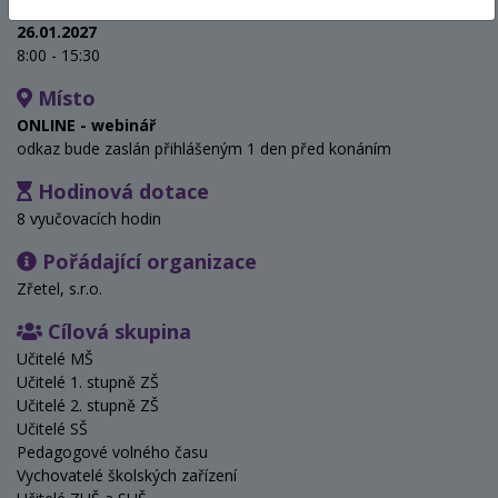
Termín
26.01.2027
8:00 - 15:30
Místo
ONLINE - webinář
odkaz bude zaslán přihlášeným 1 den před konáním
Hodinová dotace
8 vyučovacích hodin
Pořádající organizace
Zřetel, s.r.o.
Cílová skupina
Učitelé MŠ
Učitelé 1. stupně ZŠ
Učitelé 2. stupně ZŠ
Učitelé SŠ
Pedagogové volného času
Vychovatelé školských zařízení