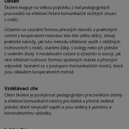
Obsah
Školení reaguje na velkou poptávku z řad pedagogických
pracovníků na efektivní řešení komunikačně složitých situací
s rodiči.
Účastníci se seznámí formou přesných návodů a praktických
cvičení s kooperativní metodou Win-Win (vítěz-vítěz), získají
praktické návody, jak tuto metodu efektivně využít v obtížných
rozhovorech s rodiči, staršími žáky, s kolegy nebo při jednání
s vedením školy. V modelovém cvičení si účastníci si osvojí, jak
vést efektivní rozhovor formou správných otázek a přesných
odpovědí. Seznámí se s postupem Komunikačních mostů, které
jsou základem kooperativních metod.
Vzdělávací cíle
Cílem školení je poskytnout pedagogickým pracovníkům účinný
a efektivní komunikační nástroj pro klidná a přesně vedená
jednání, které nevytváří napětí a jsou vedeny k jasnému a
konstruktivnímu výsledku.