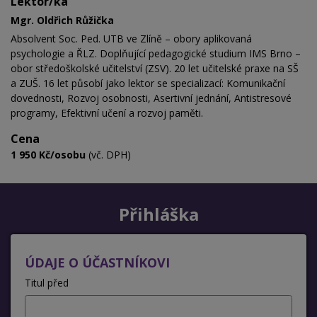
Lektor/ka
Mgr. Oldřich Růžička
Absolvent Soc. Ped. UTB ve Zlíně – obory aplikovaná
psychologie a ŘLZ. Doplňující pedagogické studium IMS Brno –
obor středoškolské učitelství (ZSV).
20 let učitelské praxe na SŠ
a ZUŠ. 16 let působí jako lektor se specializací: Komunikační
dovednosti, Rozvoj osobnosti, Asertivní jednání, Antistresové
programy, Efektivní učení a rozvoj paměti.
Cena
1 950 Kč/osobu
(vč. DPH)
Přihláška
ÚDAJE O ÚČASTNÍKOVI
Titul před