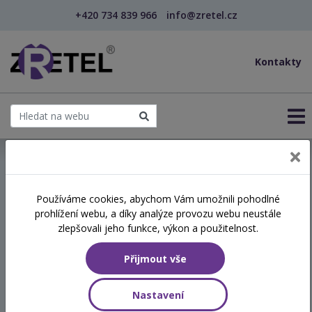
+420 734 839 966
info@zretel.cz
Kontakty
← Efektivní komunikace s rodiči asertivní koopera...
Používáme cookies, abychom Vám umožnili pohodlné
šablony
prohlížení webu, a díky analýze provozu webu neustále
Efektivní komunikace s
zlepšovali jeho funkce, výkon a použitelnost.
rodiči asertivní kooperativní
Přijmout vše
metodou win-win (webinář)
Nastavení