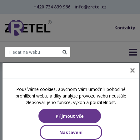
+420 734 839 966
info@zretel.cz
Kontakty
← Efektivní komunikace s rodiči asertivní koopera...
Používáme cookies, abychom Vám umožnili pohodlné
šablony
prohlížení webu, a díky analýze provozu webu neustále
Efektivní komunikace s
zlepšovali jeho funkce, výkon a použitelnost.
rodiči asertivní kooperativní
Přijmout vše
metodou win-win (webinář)
Nastavení