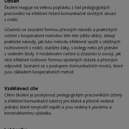
Obsah
Školení reaguje na velkou poptávku z řad pedagogických
pracovníků na efektivní řešení komunikačně složitých situací
s rodiči.
Účastníci se seznámí formou přesných návodů a praktických
cvičení s kooperativní metodou Win-Win (vítěz-vítěz), získají
praktické návody, jak tuto metodu efektivně využít v obtížných
rozhovorech s rodiči, staršími žáky, s kolegy nebo při jednání
s vedením školy. V modelovém cvičení si účastníci si osvojí, jak
vést efektivní rozhovor formou správných otázek a přesných
odpovědí. Seznámí se s postupem Komunikačních mostů, které
jsou základem kooperativních metod.
Vzdělávací cíle
Cílem školení je poskytnout pedagogickým pracovníkům účinný
a efektivní komunikační nástroj pro klidná a přesně vedená
jednání, které nevytváří napětí a jsou vedeny k jasnému a
konstruktivnímu výsledku.