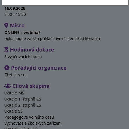
Termín
16.09.2026
8:00 - 15:30
Místo
ONLINE - webinář
odkaz bude zaslán přihlášeným 1 den před konáním
Hodinová dotace
8 vyučovacích hodin
Pořádající organizace
Zřetel, s.r.o.
Cílová skupina
Učitelé MŠ
Učitelé 1. stupně ZŠ
Učitelé 2. stupně ZŠ
Učitelé SŠ
Pedagogové volného času
Vychovatelé školských zařízení