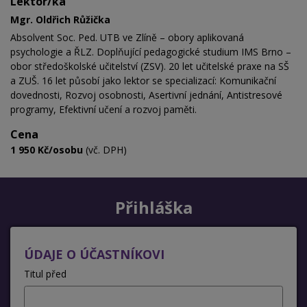
Lektor/ka
Mgr. Oldřich Růžička
Absolvent Soc. Ped. UTB ve Zlíně – obory aplikovaná
psychologie a ŘLZ. Doplňující pedagogické studium IMS Brno –
obor středoškolské učitelství (ZSV).
20 let učitelské praxe na SŠ
a ZUŠ. 16 let působí jako lektor se specializací: Komunikační
dovednosti, Rozvoj osobnosti, Asertivní jednání, Antistresové
programy, Efektivní učení a rozvoj paměti.
Cena
1 950 Kč/osobu
(vč. DPH)
Přihláška
ÚDAJE O ÚČASTNÍKOVI
Titul před