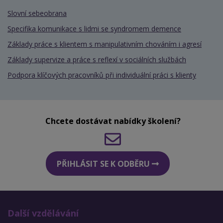
Slovní sebeobrana
Specifika komunikace s lidmi se syndromem demence
Základy práce s klientem s manipulativním chováním i agresí
Základy supervize a práce s reflexí v sociálních službách
Podpora klíčových pracovníků při individuální práci s klienty
Chcete dostávat nabídky školení?
PŘIHLÁSIT SE K ODBĚRU
Další vzdělávání