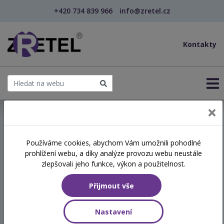
+420 734 839 966
info@zretel.cz
Kontakty
← Vzdělávání pro sociální služby
Používáme cookies, abychom Vám umožnili pohodlné
prohlížení webu, a díky analýze provozu webu neustále
Efektivní komunikace
zlepšovali jeho funkce, výkon a použitelnost.
Přijmout vše
Hodinová dotace
8 vyučovacích hodin
Nastavení
Číslo akreditace