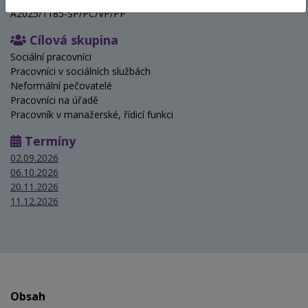
A2025/1185-SP/PC/VP/PP
Cílová skupina
Sociální pracovníci
Pracovníci v sociálních službách
Neformální pečovatelé
Pracovníci na úřadě
Pracovník v manažerské, řídicí funkci
Termíny
02.09.2026
06.10.2026
20.11.2026
11.12.2026
Obsah