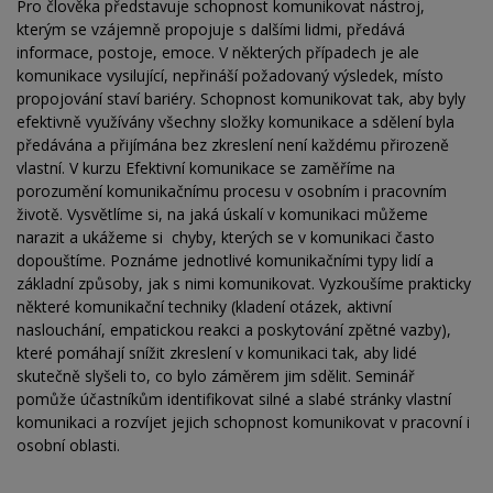
Pro člověka představuje schopnost komunikovat nástroj,
kterým se vzájemně propojuje s dalšími lidmi, předává
informace, postoje, emoce. V některých případech je ale
komunikace vysilující, nepřináší požadovaný výsledek, místo
propojování staví bariéry. Schopnost komunikovat tak, aby byly
efektivně využívány všechny složky komunikace a sdělení byla
předávána a přijímána bez zkreslení není každému přirozeně
vlastní. V kurzu Efektivní komunikace se zaměříme na
porozumění komunikačnímu procesu v osobním i pracovním
životě. Vysvětlíme si, na jaká úskalí v komunikaci můžeme
narazit a ukážeme si chyby, kterých se v komunikaci často
dopouštíme. Poznáme jednotlivé komunikačními typy lidí a
základní způsoby, jak s nimi komunikovat. Vyzkoušíme prakticky
některé komunikační techniky (kladení otázek, aktivní
naslouchání, empatickou reakci a poskytování zpětné vazby),
které pomáhají snížit zkreslení v komunikaci tak, aby lidé
skutečně slyšeli to, co bylo záměrem jim sdělit. Seminář
pomůže účastníkům identifikovat silné a slabé stránky vlastní
komunikaci a rozvíjet jejich schopnost komunikovat v pracovní i
osobní oblasti.