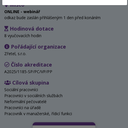
Místo
ONLINE - webinář
odkaz bude zaslán přihlášeným 1 den před konáním
Hodinová dotace
8 vyučovacích hodin
Pořádající organizace
Zřetel, s.r.o.
Číslo akreditace
A2025/1185-SP/PC/VP/PP
Cílová skupina
Sociální pracovníci
Pracovníci v sociálních službách
Neformální pečovatelé
Pracovníci na úřadě
Pracovník v manažerské, řídicí funkci