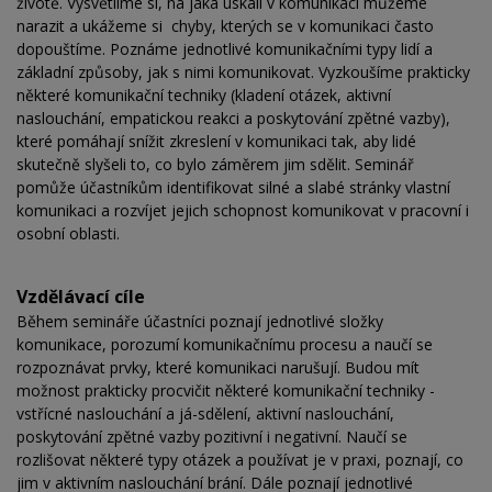
životě. Vysvětlíme si, na jaká úskalí v komunikaci můžeme
narazit a ukážeme si chyby, kterých se v komunikaci často
dopouštíme. Poznáme jednotlivé komunikačními typy lidí a
základní způsoby, jak s nimi komunikovat. Vyzkoušíme prakticky
některé komunikační techniky (kladení otázek, aktivní
naslouchání, empatickou reakci a poskytování zpětné vazby),
které pomáhají snížit zkreslení v komunikaci tak, aby lidé
skutečně slyšeli to, co bylo záměrem jim sdělit. Seminář
pomůže účastníkům identifikovat silné a slabé stránky vlastní
komunikaci a rozvíjet jejich schopnost komunikovat v pracovní i
osobní oblasti.
Vzdělávací cíle
Během semináře účastníci poznají jednotlivé složky
komunikace, porozumí komunikačnímu procesu a naučí se
rozpoznávat prvky, které komunikaci narušují. Budou mít
možnost prakticky procvičit některé komunikační techniky -
vstřícné naslouchání a já-sdělení, aktivní naslouchání,
poskytování zpětné vazby pozitivní i negativní. Naučí se
rozlišovat některé typy otázek a používat je v praxi, poznají, co
jim v aktivním naslouchání brání. Dále poznají jednotlivé