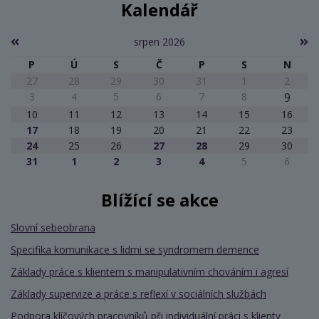
Kalendář
srpen 2026
P
Ú
S
Č
P
S
N
27
28
29
30
31
1
2
3
4
5
6
7
8
9
10
11
12
13
14
15
16
17
18
19
20
21
22
23
24
25
26
27
28
29
30
31
1
2
3
4
5
6
Blížící se akce
Slovní sebeobrana
Specifika komunikace s lidmi se syndromem demence
Základy práce s klientem s manipulativním chováním i agresí
Základy supervize a práce s reflexí v sociálních službách
Podpora klíčových pracovníků při individuální práci s klienty