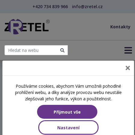
+420 734 839 966
info@zretel.cz
Kontakty
← Efektivní komunikace
Používáme cookies, abychom Vám umožnili pohodlné
prohlížení webu, a díky analýze provozu webu neustále
Efektivní komunikace
zlepšovali jeho funkce, výkon a použitelnost.
Přijmout vše
Termín
11.12.2026
Nastavení
8:00 - 15:15