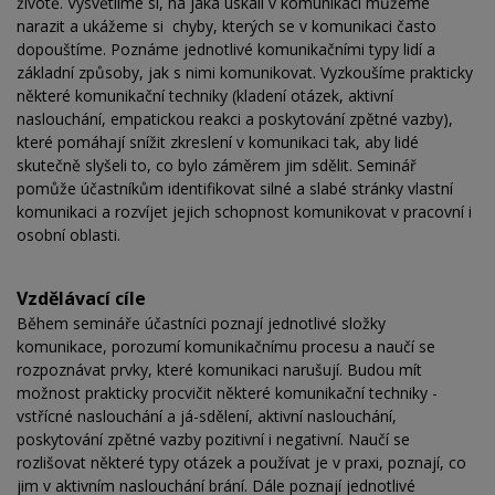
životě. Vysvětlíme si, na jaká úskalí v komunikaci můžeme
narazit a ukážeme si chyby, kterých se v komunikaci často
dopouštíme. Poznáme jednotlivé komunikačními typy lidí a
základní způsoby, jak s nimi komunikovat. Vyzkoušíme prakticky
některé komunikační techniky (kladení otázek, aktivní
naslouchání, empatickou reakci a poskytování zpětné vazby),
které pomáhají snížit zkreslení v komunikaci tak, aby lidé
skutečně slyšeli to, co bylo záměrem jim sdělit. Seminář
pomůže účastníkům identifikovat silné a slabé stránky vlastní
komunikaci a rozvíjet jejich schopnost komunikovat v pracovní i
osobní oblasti.
Vzdělávací cíle
Během semináře účastníci poznají jednotlivé složky
komunikace, porozumí komunikačnímu procesu a naučí se
rozpoznávat prvky, které komunikaci narušují. Budou mít
možnost prakticky procvičit některé komunikační techniky -
vstřícné naslouchání a já-sdělení, aktivní naslouchání,
poskytování zpětné vazby pozitivní i negativní. Naučí se
rozlišovat některé typy otázek a používat je v praxi, poznají, co
jim v aktivním naslouchání brání. Dále poznají jednotlivé