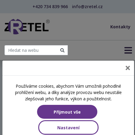
+420 734 839 966
info@zretel.cz
Kontakty
← Efektivní komunikace
Používáme cookies, abychom Vám umožnili pohodlné
prohlížení webu, a díky analýze provozu webu neustále
Efektivní komunikace
zlepšovali jeho funkce, výkon a použitelnost.
Přijmout vše
Termín
06.10.2026
Nastavení
8:00 - 15:15