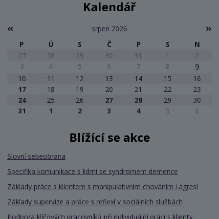
Kalendář
srpen 2026
P
Ú
S
Č
P
S
N
27
28
29
30
31
1
2
3
4
5
6
7
8
9
10
11
12
13
14
15
16
17
18
19
20
21
22
23
24
25
26
27
28
29
30
31
1
2
3
4
5
6
Blížící se akce
Slovní sebeobrana
Specifika komunikace s lidmi se syndromem demence
Základy práce s klientem s manipulativním chováním i agresí
Základy supervize a práce s reflexí v sociálních službách
Podpora klíčových pracovníků při individuální práci s klienty