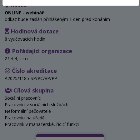
Místo
ONLINE - webinář
odkaz bude zaslán přihlášeným 1 den před konáním
Hodinová dotace
8 vyučovacích hodin
Pořádající organizace
Zřetel, s.r.o.
Číslo akreditace
A2025/1185-SP/PC/VP/PP
Cílová skupina
Sociální pracovníci
Pracovníci v sociálních službách
Neformální pečovatelé
Pracovníci na úřadě
Pracovník v manažerské, řídicí funkci