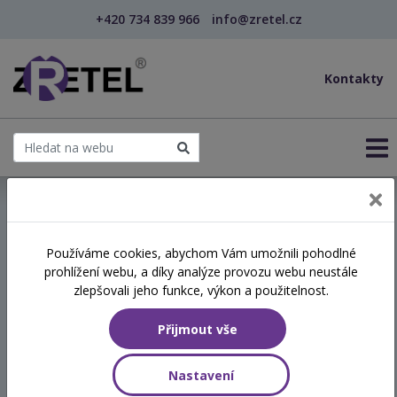
+420 734 839 966
info@zretel.cz
Kontakty
← Vzdělávání pro sociální služby
Používáme cookies, abychom Vám umožnili pohodlné
prohlížení webu, a díky analýze provozu webu neustále
Specifika komunikace s
zlepšovali jeho funkce, výkon a použitelnost.
lidmi se syndromem
Přijmout vše
demence
Nastavení