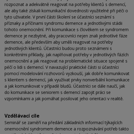
rozpoznat a adekvátně reagovat na potřeby klientů s demencí,
ale aby také získali komunikační dovednosti využitelné při péči o
tyto uživatele. V první části školení se účastníci seznámí s
příznaky a příčinami syndromu demence a jednotlivými stádii
tohoto onemocnění. Při komunikace s člověkem se syndromem
demence je nezbytné, aby pracovníci nejen znali jednotlivé fáze
demence, ale především aby uměli reagovat na potřeby
jednotlivých klientů. Účastníci budou proto seznámeni s
konkrétními příklady, jak naplňovat potřeby v jednotlivých fázích
onemocnění a jak reagovat na problematické situace spojené s
péčí o lidi s demencí. V navazující praktické části si účastníci
pomocí modelování rozhovorů vyzkouší, jak dobře komunikovat
s klientem s demencí, jak využívat prvky nonverbální komunikace
a jak komunikovat v případě bludů. Účastníci se dále naučí, jak
do komunikace se seniorem s demencí zapojit práci se
vzpomínkami a jak pomáhat posilovat jeho orientaci v realitě.
Vzdělávací cíle
Seminář se zaměří na předání základních informací týkajících
onemocnění syndromem demence a rozpoznávání potřeb takto