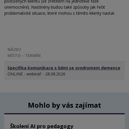
postižených klientů (se zřetelem na jednotlivé fáze
onemocnění). Nastíněny budou také způsoby jak řešit
problematické situace, které mohou s těmito klienty nastat.
NÁZEV
MÍSTO - TERMÍN
Specifika komunikace s lidmi se syndromem demence
ONLINE - webinář - 28.08.2026
Mohlo by vás zajímat
Školení AI pro pedagogy