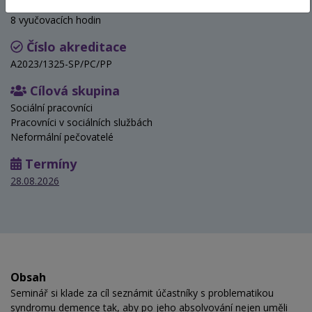
Hodinová dotace
8 vyučovacích hodin
Číslo akreditace
A2023/1325-SP/PC/PP
Cílová skupina
Sociální pracovníci
Pracovníci v sociálních službách
Neformální pečovatelé
Termíny
28.08.2026
Obsah
Seminář si klade za cíl seznámit účastníky s problematikou
syndromu demence tak, aby po jeho absolvování nejen uměli