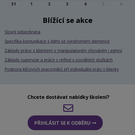
31
1
2
3
4
5
6
Blížící se akce
Slovní sebeobrana
Specifika komunikace s lidmi se syndromem demence
Základy práce s klientem s manipulativním chováním i agresí
Základy supervize a práce s reflexí v sociálních službách
Podpora klíčových pracovníků při individuální práci s klienty
Chcete dostávat nabídky školení?
PŘIHLÁSIT SE K ODBĚRU