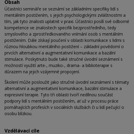
Obsah
Účastníci semináře se seznámí se základními specifiky lidí s
mentálním postižením, s jejich psychologickými zvláštnostmi a
tím, jak tyto znalosti uplatnit v praxi. Účastníci posílí své odborné
kompetence ve znalostech specifik bezprostředního, tedy
smyslového a zprostředkovaného vnímání osob s mentálním
postižením. Dále získají poučení v oblasti komunikace s lidmi s
různou hloubkou mentálního postižení – základní povědomí o
prvcích alternativní a augmentativní komunikace a bazální
stimulace. Poskytnuto bude také stručné úvodní seznámení s
možností využití arte-, muziko-, drama- a biblioterapie s
důrazem na jejich vzájemné propojení.
Školení může posloužit jako stručné úvodní seznámení s tématy
alternativní a augmentativní komunikace, bazální stimulace a
expresivní terapie. Tyto tři oblasti tvoří nedílnou součást
podpory lidí s mentálním postižením, ať už v procesu práce
pomáhajících profesích v sociálních službách či u lidí pečující o
osobu blízkou.
Vzdělávací cíle