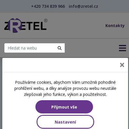
+420 734 839 966
info@zretel.cz
Kontakty
← Vzdělávání pro sociální služby
Používáme cookies, abychom Vám umožnili pohodlné
prohlížení webu, a díky analýze provozu webu neustále
Základy specifického
zlepšovali jeho funkce, výkon a použitelnost.
přístupu k lidem s
Přijmout vše
mentálním postižením v
sociálních službách
Nastavení