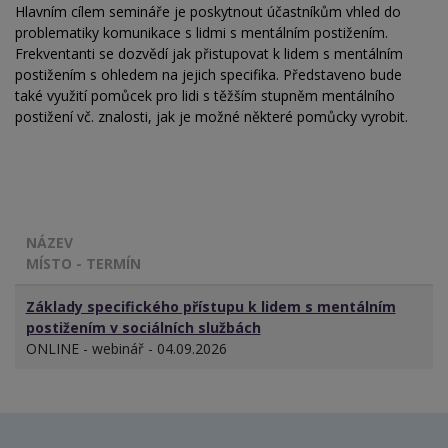
Hlavním cílem semináře je poskytnout účastníkům vhled do
problematiky komunikace s lidmi s mentálním postižením.
Frekventanti se dozvědí jak přistupovat k lidem s mentálním
postižením s ohledem na jejich specifika. Představeno bude
také využití pomůcek pro lidi s těžším stupněm mentálního
postižení vč. znalosti, jak je možné některé pomůcky vyrobit.
NÁZEV
MÍSTO - TERMÍN
Základy specifického přístupu k lidem s mentálním
postižením v sociálních službách
ONLINE - webinář - 04.09.2026