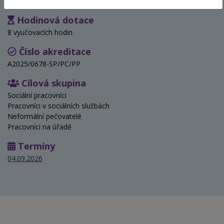
Hodinová dotace
8 vyučovacích hodin
Číslo akreditace
A2025/0678-SP/PC/PP
Cílová skupina
Sociální pracovníci
Pracovníci v sociálních službách
Neformální pečovatelé
Pracovníci na úřadě
Termíny
04.09.2026