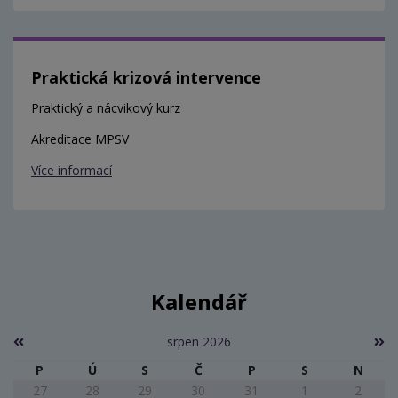
Praktická krizová intervence
Praktický a nácvikový kurz
Akreditace MPSV
Více informací
Kalendář
srpen 2026
P
Ú
S
Č
P
S
N
27
28
29
30
31
1
2