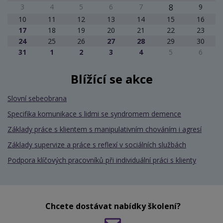
3
4
5
6
7
8
9
10
11
12
13
14
15
16
17
18
19
20
21
22
23
24
25
26
27
28
29
30
31
1
2
3
4
5
6
Blížící se akce
Slovní sebeobrana
Specifika komunikace s lidmi se syndromem demence
Základy práce s klientem s manipulativním chováním i agresí
Základy supervize a práce s reflexí v sociálních službách
Podpora klíčových pracovníků při individuální práci s klienty
Chcete dostávat nabídky školení?