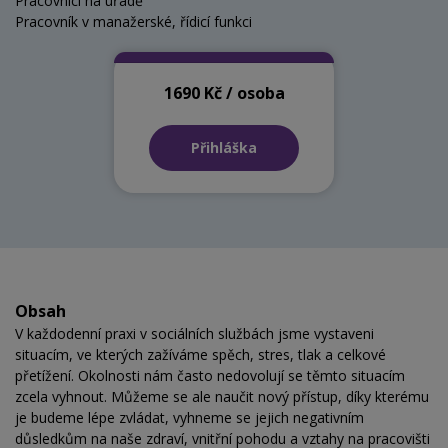
Pracovníci na úřadě
Pracovník v manažerské, řídicí funkci
1690 Kč / osoba
Přihláška
Obsah
V každodenní praxi v sociálních službách jsme vystaveni
situacím, ve kterých zažíváme spěch, stres, tlak a celkové
přetížení. Okolnosti nám často nedovolují se těmto situacím
zcela vyhnout. Můžeme se ale naučit nový přístup, díky kterému
je budeme lépe zvládat, vyhneme se jejich negativním
důsledkům na naše zdraví, vnitřní pohodu a vztahy na pracovišti