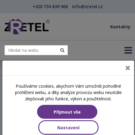
+420 734 839 966
info@zretel.cz
Kontakty
← Využití všímavosti (mindfulness) při zvládání s...
Používáme cookies, abychom Vám umožnili pohodlné
prohlížení webu, a díky analýze provozu webu neustále
Využití všímavosti
zlepšovali jeho funkce, výkon a použitelnost.
(mindfulness) při zvládání
Přijmout vše
stresu v sociálních službách
Nastavení