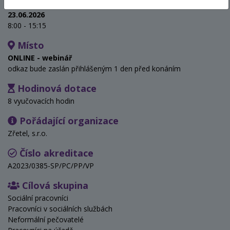
Termín
23.06.2026
8:00 - 15:15
Místo
ONLINE - webinář
odkaz bude zaslán přihlášeným 1 den před konáním
Hodinová dotace
8 vyučovacích hodin
Pořádající organizace
Zřetel, s.r.o.
Číslo akreditace
A2023/0385-SP/PC/PP/VP
Cílová skupina
Sociální pracovníci
Pracovníci v sociálních službách
Neformální pečovatelé