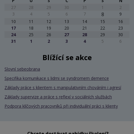
P
Ú
S
Č
P
S
N
27
28
29
30
31
1
2
3
4
5
6
7
8
9
10
11
12
13
14
15
16
17
18
19
20
21
22
23
24
25
26
27
28
29
30
31
1
2
3
4
5
6
Blížící se akce
Slovní sebeobrana
Specifika komunikace s lidmi se syndromem demence
Základy práce s klientem s manipulativním chováním i agresí
Základy supervize a práce s reflexí v sociálních službách
Podpora klíčových pracovníků při individuální práci s klienty
Chcete dostávat nabídky školení?