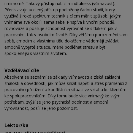
i mimo ně. Takový přístup nabízí mindfulness (všímavost).
Představuje ucelený přístup podložený řadou studií, který
využívá široké spektrum technik s cílem měnit způsob, jakým
vnímáme své okolí i sama sebe. Přispívá k vnitřní pohodě,
rovnováze a posiluje schopnost vyrovnat se s tlakem jak v
pracovním, tak v osobním životě. Díky většímu porozumění sami
sobě, emocím a vlastnímu tělu dokážeme vědoměji zvládat
emočně vypjaté situace, méně podléhat stresu a být
spokojenější s vlastním životem.
Vzdělávací cíle
Absolvent se seznámí se základy všímavosti a získá základní
znalosti a dovednosti, jak může snížit napětí a stres pramenící z
pracovního přetížení a konfliktních situací ve vztahu ke klientům i
ke spolupracovníkům. Díky tomu bude více vnímavý ke svým
potřebám, zvýší se jeho psychická odolnost a emoční
vyrovnanost, posílí se jeho pozornost.
Lektor/ka