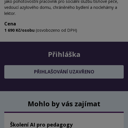
jako pohotovostní pracovník pro sociální službu tísňové péče,
vedoucí azylového domu, chráněného bydlení a noclehárny a
lektor.
Cena
1 690 Kč/osobu
(osvobozeno od DPH)
Přihláška
PŘIHLAŠOVÁNÍ UZAVŘENO
Mohlo by vás zajímat
Školení AI pro pedagogy