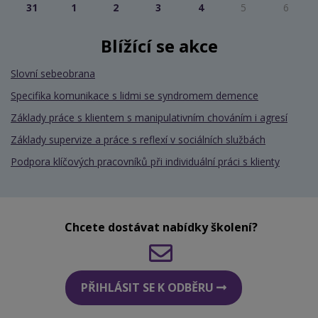
31
1
2
3
4
5
6
Blížící se akce
Slovní sebeobrana
Specifika komunikace s lidmi se syndromem demence
Základy práce s klientem s manipulativním chováním i agresí
Základy supervize a práce s reflexí v sociálních službách
Podpora klíčových pracovníků při individuální práci s klienty
Chcete dostávat nabídky školení?
PŘIHLÁSIT SE K ODBĚRU