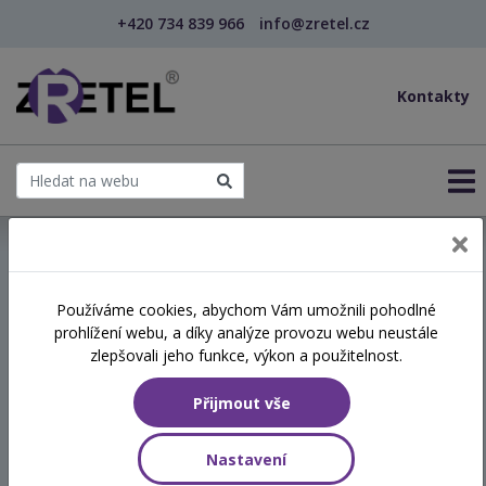
+420 734 839 966
info@zretel.cz
Kontakty
← Úvod do problematiky bezdomovectví
Používáme cookies, abychom Vám umožnili pohodlné
prohlížení webu, a díky analýze provozu webu neustále
Úvod do problematiky
zlepšovali jeho funkce, výkon a použitelnost.
bezdomovectví
Přijmout vše
Termín
Nastavení
29.06.2026