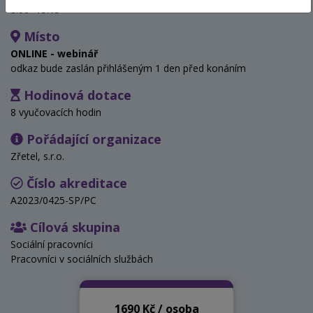
8:00- 15:15
Místo
ONLINE - webinář
odkaz bude zaslán přihlášeným 1 den před konáním
Hodinová dotace
8 vyučovacích hodin
Pořádající organizace
Zřetel, s.r.o.
Číslo akreditace
A2023/0425-SP/PC
Cílová skupina
Sociální pracovníci
Pracovníci v sociálních službách
1690 Kč / osoba