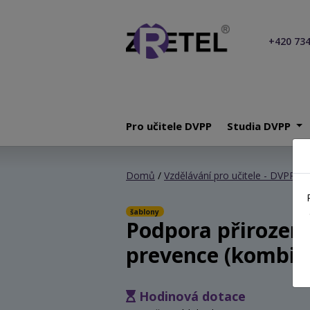
+420 734
Pro učitele DVPP
Studia DVPP
Domů
/
Vzdělávání pro učitele - DVPP
/ P
šablony
Podpora přirozené
prevence (kombin
Hodinová dotace