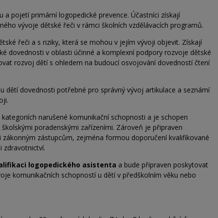
a pojetí primární logopedické prevence. Účastníci získají
ého vývoje dětské řeči v rámci školních vzdělávacích programů.
ké řeči a s riziky, která se mohou v jejím vývoji objevit. Získají
ické dovednosti v oblasti účinné a komplexní podpory rozvoje dětské
ovat rozvoj dětí s ohledem na budoucí osvojování dovedností čtení
et u dětí dovednosti potřebné pro správný vývoj artikulace a seznámí
ji.
ch kategoriích narušené komunikační schopnosti a je schopen
se školskými poradenskými zařízeními. Zároveň je připraven
či zákonným zástupcům, zejména formou doporučení kvalifikované
i zdravotnictví.
alifikaci logopedického asistenta
a bude připraven poskytovat
voje komunikačních schopností u dětí v předškolním věku nebo