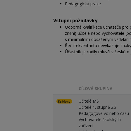
Pedagogická praxe
Vstupní požadavky
Odborná kvalifikace uchazeče pro 
znění) učitele nebo vychovatele (
s
minimálním dosaženým vzdělán
Řeč frekventanta nevykazuje znak
Účastník je rodilý mluvčí v českém
CÍLOVÁ SKUPINA
Učitelé MŠ
šablony
Učitelé 1. stupně ZŠ
Pedagogové volného času
Vychovatelé školských
zařízení