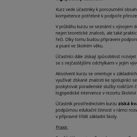
Kurz vede účastníky k porozumění obsahu 
kompetence potřebné k podpoře přirozen
V průběhu kurzu se seznámí s vývojem děts
nejen teoretické znalosti, ale také prakt
řeči. Díky tomu budou připraveni podpor
a psaní ve školním věku.
Účastníci dále získají způsobilost rozvíj
se s nejčastějšími odchylkami v jejím vývo
Absolvent kurzu se orientuje v základní
využívat získané znalosti ke spolupráci 
poskytovat poradenské služby rodičům 
logopedické intervence v rezortu školství 
Účastník prostřednictvím kurzu
získá kv
podpůrnou edukační činnost v rámci roz
v
přípravné třídě základní školy.
Praxe: