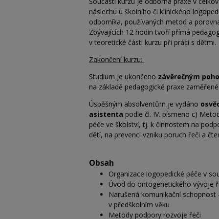
Součástí kurzu je odborná praxe v celko
náslechu u školního či klinického logop
odborníka, používaných metod a porovná
Zbývajících 12 hodin tvoří přímá pedagog
v
teoretické části kurzu při práci s dětmi.
Zakončení kurzu:
Studium je ukončeno
závěrečným poho
na
základě pedagogické praxe zaměřené
Úspěšným absolventům je vydáno
osvě
asistenta
podle čl. IV. písmeno c) Met
péče ve školství, tj. k činnostem na po
dětí, na prevenci vzniku poruch řeči a čte
Obsah
Organizace logopedické péče v sou
Úvod do ontogenetického vývoje řeč
Narušená komunikační schopnost –
v
předškolním věku
Metody podpory rozvoje řeči