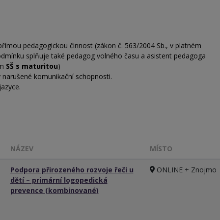
přímou pedagogickou činnost (zákon č. 563/2004 Sb., v platném
podmínku splňuje také pedagog volného času a asistent pedagoga
ím
SŠ s maturitou
)
y narušené komunikační schopnosti.
 jazyce.
NÁZEV
MÍSTO
Podpora přirozeného rozvoje řeči u
ONLINE + Znojmo
dětí – primární logopedická
prevence (kombinované)