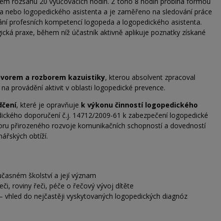
vém rozsahu 20 vyučovacích hodin. Z toho 8 hodin probíhá formou
eda nebo logopedického asistenta a je zaměřeno na sledování práce
ní profesních kompetencí logopeda a logopedického asistenta.
ická praxe, během níž účastník aktivně aplikuje poznatky získané
vorem a rozborem kazuistiky
, kterou absolvent zpracoval
 na
provádění aktivit v oblasti logopedické prevence.
dčení
, které je opravňuje
k výkonu činností logopedického
odického doporučení č.j. 14712/2009-61 k zabezpečení logopedické
dporu přirozeného rozvoje komunikačních schopností a dovedností
nářských obtíží.
časném školství a její význam
i, roviny řeči, péče o řečový vývoj dítěte
 vhled do nejčastěji vyskytovaných logopedických diagnóz