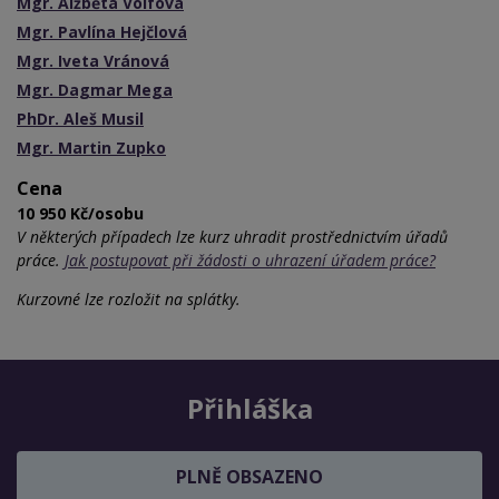
Mgr. Alžběta Volfová
Mgr. Pavlína Hejčlová
Mgr. Iveta Vránová
Mgr. Dagmar Mega
PhDr. Aleš Musil
Mgr. Martin Zupko
Cena
10 950 Kč/osobu
V některých případech lze kurz uhradit prostřednictvím úřadů
práce.
Jak postupovat při žádosti o uhrazení úřadem práce?
Kurzovné lze rozložit na splátky.
Přihláška
PLNĚ OBSAZENO