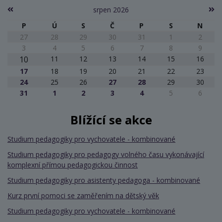
srpen 2026
P
Ú
S
Č
P
S
N
27
28
29
30
31
1
2
3
4
5
6
7
8
9
10
11
12
13
14
15
16
17
18
19
20
21
22
23
24
25
26
27
28
29
30
31
1
2
3
4
5
6
Blížící se akce
Studium pedagogiky pro vychovatele - kombinované
Studium pedagogiky pro pedagogy volného času vykonávající
komplexní přímou pedagogickou činnost
Studium pedagogiky pro asistenty pedagoga - kombinované
Kurz první pomoci se zaměřením na dětský věk
Studium pedagogiky pro vychovatele - kombinované