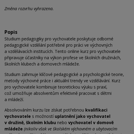
Změna rozvrhu vyhrazena.
Popis
Studium pedagogiky pro vychovatele poskytuje odborné
pedagogické vzdělání potřebné pro
práci ve
výchovných
a
vzdělávacích institucích. Tento online kurz pro
vychovatele
připravuje účastníky na
výkon profese ve
školních družinách,
školních klubech a domovech mládeže.
Studium zahrnuje klíčové pedagogické a
psychologické teorie,
metody výchovné práce i
aktuální trendy ve
vzdělávání. Kurz
pro
vychovatele kombinuje teoretickou výuku s
praxí,
což
umožňuje absolventům efektivně pracovat s
dětmi
a
mládeží.
Absolvováním kurzu lze získat potřebnou
kvalifikaci
vychovatele
s
možností
uplatnění jako vychovatel
v
družině, školním klubu
nebo
vychovatel v domově
mládeže
(nikoliv však ve
školském výchovném a
ubytovacím