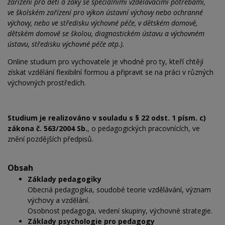
zařízení pro
děti a
žáky se
speciálními vzdělávacími potřebami,
ve
školském zařízení pro
výkon ústavní výchovy nebo ochranné
výchovy, nebo ve
středisku výchovné péče, v
dětském domově,
dětském domově se
školou, diagnostickém ústavu a výchovném
ústavu, středisku výchovné péče atp.).
Online studium pro
vychovatele je vhodné pro
ty, kteří chtějí
získat vzdělání flexibilní formou a připravit
se na
práci v
různých
výchovných prostředích.
Studium je realizováno v souladu s § 22 odst. 1 písm. c)
zákona č. 563/2004 Sb.
, o pedagogických pracovnících, ve
znění pozdějších předpisů.
Obsah
Základy pedagogiky
Obecná pedagogika, soudobé teorie vzdělávání, význam
výchovy a vzdělání.
Osobnost pedagoga, vedení skupiny, výchovné strategie.
Základy psychologie pro pedagogy