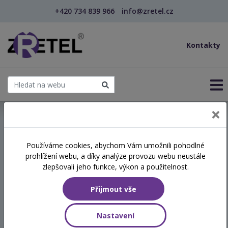
+420 734 839 966
info@zretel.cz
Kontakty
← Studium pedagogiky pro vychovatele - kombinované
Používáme cookies, abychom Vám umožnili pohodlné
kvalifikační vzdělávání
šablony
prohlížení webu, a díky analýze provozu webu neustále
Studium pedagogiky pro
zlepšovali jeho funkce, výkon a použitelnost.
vychovatele - kombinované
Přijmout vše
Termín
Nastavení
02.11.2026 - 01.02.2027