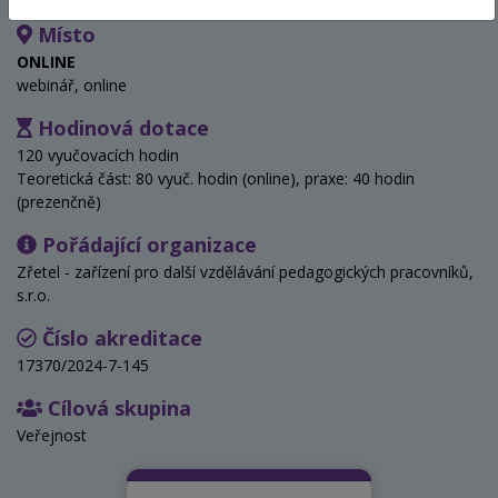
Místo
ONLINE
webinář, online
Hodinová dotace
120 vyučovacích hodin
Teoretická část: 80 vyuč. hodin (online), praxe: 40 hodin
(prezenčně)
Pořádající organizace
Zřetel - zařízení pro další vzdělávání pedagogických pracovníků,
s.r.o.
Číslo akreditace
17370/2024-7-145
Cílová skupina
Veřejnost