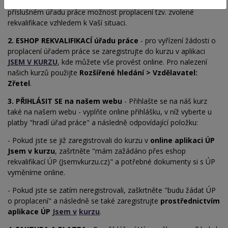
1. ZKONZULTOVAT
- Doporučujeme zkonzultovat na
příslušném úřadu práce možnost proplacení tzv. zvolené
rekvalifikace vzhledem k Vaší situaci.
2. ESHOP REKVALIFIKACÍ úřadu práce
- pro vyřízení žádosti o
proplacení úřadem práce se zaregistrujte do kurzu v aplikaci
JSEM V KURZU
, kde můžete vše provést online. Pro nalezení
našich kurzů použijte
Rozšířené hledání > Vzdělavatel:
Zřetel
.
3. PŘIHLÁSIT SE na našem webu
- Přihlašte se na náš kurz
také na našem webu - vyplňte online přihlášku, v níž vyberte u
platby "hradí úřad práce" a
následně odpovídající položku:
- Pokud jste se již zaregistrovali do kurzu v
online aplikaci ÚP
Jsem v
kurzu
, zašrtněte "mám zažádáno přes eshop
rekvalifikací ÚP (Jsemvkurzu.cz)" a
potřebné dokumenty si s ÚP
vyměníme online.
- Pokud jste se zatím neregistrovali, zaškrtněte "budu žádat ÚP
o proplacení" a následně se také zaregistrujte
prostřednictvím
aplikace ÚP
Jsem v
kurzu
.