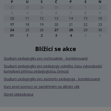
P
Ú
S
Č
P
S
N
27
28
29
30
31
1
2
3
4
5
6
7
8
9
10
11
12
13
14
15
16
17
18
19
20
21
22
23
24
25
26
27
28
29
30
31
1
2
3
4
5
6
Blížící se akce
Studium pedagogiky pro vychovatele - kombinované
Studium pedagogiky pro pedagogy volného času vykonávající
komplexní přímou pedagogickou činnost
Studium pedagogiky pro asistenty pedagoga - kombinované
Kurz první pomoci se zaměřením na dětský věk
Slovní sebeobrana