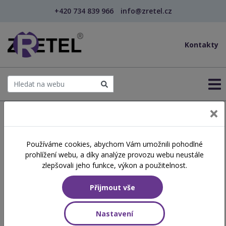
+420 734 839 966
info@zretel.cz
Kontakty
← Domů
Používáme cookies, abychom Vám umožnili pohodlné
prohlížení webu, a díky analýze provozu webu neustále
Jak získat rekvalifikační
zlepšovali jeho funkce, výkon a použitelnost.
kurz zdarma
Přijmout vše
Co je třeba udělat pro rekvalifikaci zdarma:
Nastavení