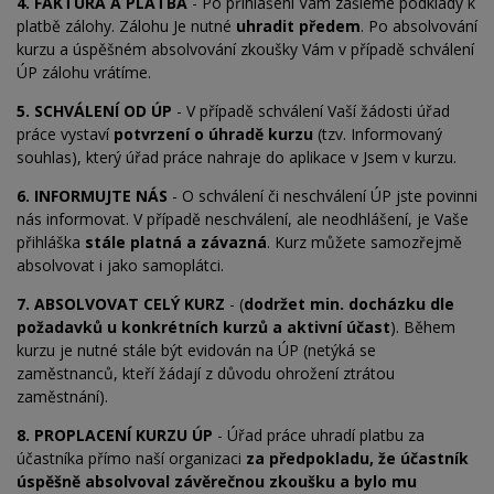
4. FAKTURA A PLATBA
- Po přihlášení Vám zašleme podklady k
platbě zálohy. Zálohu Je nutné
uhradit předem
. Po absolvování
kurzu a úspěšném absolvování zkoušky Vám v případě schválení
ÚP zálohu vrátíme.
5. SCHVÁLENÍ OD ÚP
- V případě schválení Vaší žádosti úřad
práce vystaví
potvrzení o úhradě kurzu
(tzv. Informovaný
souhlas), který úřad práce nahraje do aplikace v Jsem v kurzu.
6. INFORMUJTE NÁS
- O schválení či neschválení ÚP jste povinni
nás informovat. V případě neschválení, ale neodhlášení, je Vaše
přihláška
stále platná a závazná
. Kurz můžete samozřejmě
absolvovat i jako samoplátci.
7. ABSOLVOVAT CELÝ KURZ
- (
dodržet min. docházku dle
požadavků u konkrétních kurzů a aktivní účast
). Během
kurzu je nutné stále být evidován na ÚP (netýká se
zaměstnanců, kteří žádají z důvodu ohrožení ztrátou
zaměstnání).
8. PROPLACENÍ KURZU ÚP
- Úřad práce uhradí platbu za
účastníka přímo naší organizaci
za předpokladu, že účastník
úspěšně absolvoval závěrečnou zkoušku a bylo mu