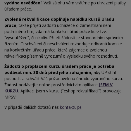
vydáno osvědčení
. Vaši zálohu vám vrátíme po uhrazení platby
úřadem práce.
Zvolená rekvalifikace doplňuje nabídku kurzů Úřadu
práce
, takže přijetí žádosti uchazeče o zaměstnání není
podmíněno tím, zda má konkrétní úřad práce kurz tzv.
“vysoutěžen”, či nikoliv. Přijetí žádosti je standardním správním
řízením. O schválení či neschválení rozhoduje odborná komise
na
konkrétním úřadu práce, která zájemce o zvolenou
rekvalifikaci písemně vyrozumí o výsledku svého rozhodnutí.
Žádosti o proplacení kurzu úřadem práce je potřeba
podávat min. 30 dnů před jeho zahájením,
aby ÚP stihl
posoudit a schválit Váš požadavek na úhradu vybraného kurzu.
Žádost podávejte online prostřednictvím aplikace
JSEM V
KURZU
.
Aplikaci Jsem v kurzu ("eshop rekvalifikací") provozuje
MPSV.
V případě dalších dotazů nás
kontaktujte
.