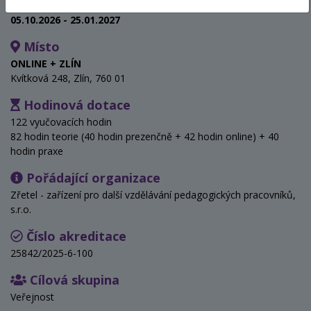
Termín
05.10.2026 - 25.01.2027
Místo
ONLINE + ZLÍN
Kvítková 248, Zlín, 760 01
Hodinová dotace
122 vyučovacích hodin
82 hodin teorie (40 hodin prezenčně + 42 hodin online) + 40
hodin praxe
Pořádající organizace
Zřetel - zařízení pro další vzdělávání pedagogických pracovníků,
s.r.o.
Číslo akreditace
25842/2025-6-100
Cílová skupina
Veřejnost