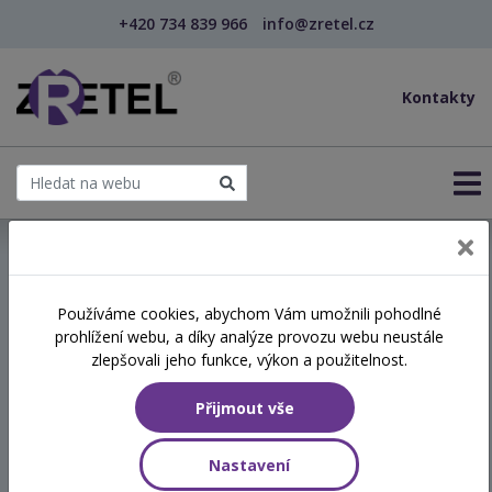
+420 734 839 966
info@zretel.cz
Kontakty
← Studium pedagogiky pro asistenty pedagoga - kom...
Používáme cookies, abychom Vám umožnili pohodlné
kvalifikační vzdělávání
šablony
prohlížení webu, a díky analýze provozu webu neustále
Studium pedagogiky pro
zlepšovali jeho funkce, výkon a použitelnost.
asistenty pedagoga -
Přijmout vše
kombinované
Nastavení