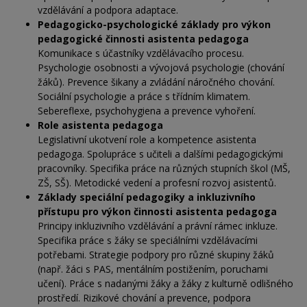
vzdělávání a podpora adaptace.
Pedagogicko-psychologické základy pro
výkon
pedagogické činnosti asistenta pedagoga
Komunikace s účastníky vzdělávacího procesu.
Psychologie osobnosti a vývojová psychologie (chování
žáků). Prevence šikany a zvládání náročného chování.
Sociální psychologie a práce s
třídním klimatem.
Sebereflexe, psychohygiena a prevence vyhoření.
Role asistenta pedagoga
Legislativní ukotvení role a kompetence asistenta
pedagoga. Spolupráce s
učiteli a dalšími pedagogickými
pracovníky. Specifika práce na
různých stupních škol (MŠ,
ZŠ, SŠ). Metodické vedení a profesní rozvoj asistentů.
Základy speciální pedagogiky a inkluzivního
přístupu pro
výkon činnosti asistenta pedagoga
Principy inkluzivního vzdělávání a právní rámec inkluze.
Specifika práce s
žáky se
speciálními vzdělávacími
potřebami. Strategie podpory pro
různé skupiny žáků
(např. žáci s
PAS, mentálním postižením, poruchami
učení). Práce s
nadanými žáky a žáky z kulturně odlišného
prostředí. Rizikové chování a prevence, podpora