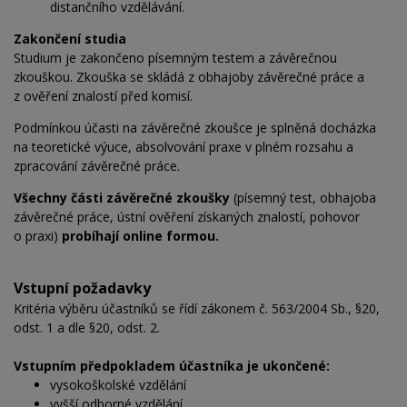
distančního vzdělávání.
Zakončení studia
Studium je zakončeno písemným testem a závěrečnou
zkouškou. Zkouška se skládá z obhajoby závěrečné práce a
z
ověření znalostí před
komisí.
Podmínkou účasti na
závěrečné zkoušce je splněná docházka
na
teoretické výuce, absolvování praxe v
plném rozsahu a
zpracování závěrečné práce.
Všechny části závěrečné zkoušky
(písemný test, obhajoba
závěrečné práce, ústní ověření získaných znalostí, pohovor
o
praxi)
probíhají online formou.
Vstupní požadavky
Kritéria výběru účastníků se řídí zákonem č. 563/2004 Sb., §20,
odst. 1 a dle §20, odst. 2.
Vstupním předpokladem účastníka je ukončené:
vysokoškolské vzdělání
vyšší odborné vzdělání