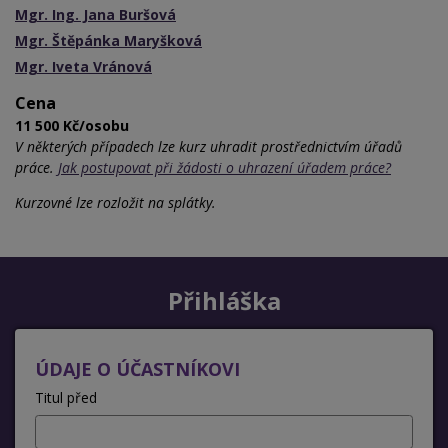
Mgr. Ing. Jana Buršová
Mgr. Štěpánka Maryšková
Mgr. Iveta Vránová
Cena
11 500 Kč/osobu
V některých případech lze kurz uhradit prostřednictvím úřadů
práce.
Jak postupovat při žádosti o uhrazení úřadem práce?
Kurzovné lze rozložit na splátky.
Přihláška
ÚDAJE O ÚČASTNÍKOVI
Titul před