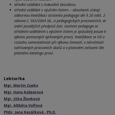
střední vzdělání s maturitní zkouškou
střední vzdělání s výučním listem –
absolventi získají
odbornou kvalifikaci asistenta pedagoga dle § 20 odst. 2
zákona č. 563/2004 Sb., o pedagogických pracovnících, ve
znění pozdějších předpisů (tzn. asistent pedagoga se
středním vzděláním s výučním listem je způsobilý pouze k
výkonu pomocných výchovných prací). Kvalifikace se liší v
rozsahu samostatnosti při výkonu činností, v náročnosti
svěřovaných pracovních úkolů a v platovém zařazení dle
platného katalogu prací.
Lektor/ka
Mgr. Martin Zupko
Mgr. Hana Kašparová
Mgr. Jitka Žlunková
Mgr. Alžběta Volfová
PhDr. Jana Kasáčková , Ph.D.