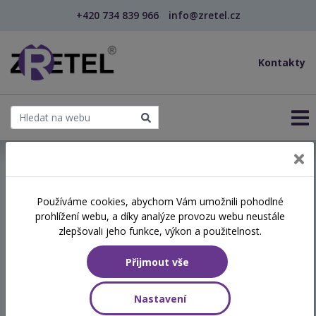
+420 734 839 966
info@zretel.cz
Kontakty
← Roboti a mikroskopy pro MŠ a ZŠ (webinář)
Používáme cookies, abychom Vám umožnili pohodlné
šablony
prohlížení webu, a díky analýze provozu webu neustále
Roboti a mikroskopy pro MŠ
zlepšovali jeho funkce, výkon a použitelnost.
a ZŠ (webinář)
Přijmout vše
Termín
Nastavení
09.06.2026