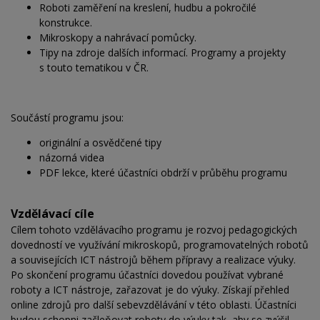
Roboti zaměření na kreslení, hudbu a pokročilé
konstrukce.
Mikroskopy a nahrávací pomůcky.
Tipy na zdroje dalších informací. Programy a projekty
s touto tematikou v ČR.
Součástí programu jsou:
originální a osvědčené tipy
názorná videa
PDF lekce, které účastníci obdrží v průběhu programu
Vzdělávací cíle
Cílem tohoto vzdělávacího programu je rozvoj pedagogických
dovedností ve využívání mikroskopů, programovatelných robotů
a souvisejících ICT nástrojů během přípravy a realizace výuky.
Po skončení programu účastníci dovedou používat vybrané
roboty a ICT nástroje, zařazovat je do výuky. Získají přehled
online zdrojů pro další sebevzdělávání v této oblasti. Účastníci
budou schopni začleňovat roboty do výuky tak, aby se zvýšil