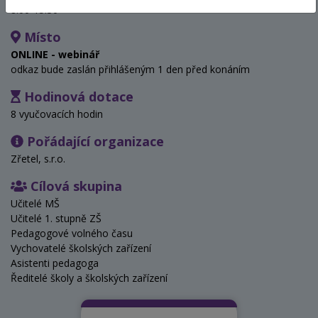
8:00-15:30
Místo
ONLINE - webinář
odkaz bude zaslán přihlášeným 1 den před konáním
Hodinová dotace
8 vyučovacích hodin
Pořádající organizace
Zřetel, s.r.o.
Cílová skupina
Učitelé MŠ
Učitelé 1. stupně ZŠ
Pedagogové volného času
Vychovatelé školských zařízení
Asistenti pedagoga
Ředitelé školy a školských zařízení