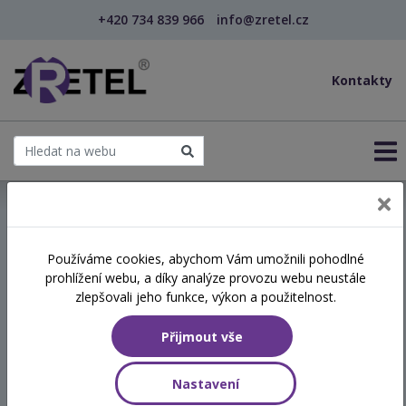
+420 734 839 966
info@zretel.cz
Kontakty
← Lidové zvyky a jejich význam a využití při prác...
Používáme cookies, abychom Vám umožnili pohodlné
šablony
prohlížení webu, a díky analýze provozu webu neustále
Lidové zvyky a jejich
zlepšovali jeho funkce, výkon a použitelnost.
význam a využití při práci s
Přijmout vše
dětmi (webinář)
Nastavení