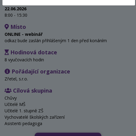
Termín
22.06.2026
8:00 - 15:30
Místo
ONLINE - webinář
odkaz bude zaslán přihlášeným 1 den před konáním
Hodinová dotace
8 vyučovacích hodin
Pořádající organizace
Zřetel, s.r.o.
Cílová skupina
Chůvy
Učitelé MŠ
Učitelé 1. stupně ZŠ
Vychovatelé školských zařízení
Asistenti pedagoga