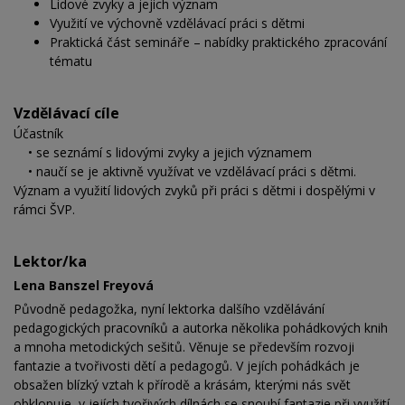
Lidové zvyky a jejich význam
Využití ve výchovně vzdělávací práci s dětmi
Praktická část semináře – nabídky praktického zpracování
tématu
Vzdělávací cíle
Účastník
• se seznámí s lidovými zvyky a jejich významem
• naučí se je aktivně využívat ve vzdělávací práci s dětmi.
Význam a využití lidových zvyků při práci s dětmi i dospělými v
rámci ŠVP.
Lektor/ka
Lena Banszel Freyová
Původně pedagožka, nyní lektorka dalšího vzdělávání
pedagogických pracovníků a autorka několika pohádkových knih
a mnoha metodických sešitů. Věnuje se především rozvoji
fantazie a tvořivosti dětí a pedagogů. V jejích pohádkách je
obsažen blízký vztah k přírodě a krásám, kterými nás svět
obklopuje, v jejích tvořivých dílnách se snoubí fantazie při využití