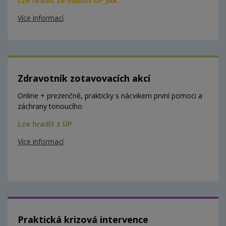
Lze hradit ze Šablon OP JAK
Více informací
Zdravotník zotavovacích akcí
Online + prezenčně, prakticky s nácvikem první pomoci a
záchrany tonoucího
Lze hradit z ÚP
Více informací
Praktická krizová intervence