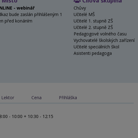
Místo
Cílová skupina
NLINE - webinář
Chůvy
dkaz bude zaslán přihlášeným 1
Učitelé MŠ
en před konáním
Učitelé 1. stupně ZŠ
Učitelé 2. stupně ZŠ
Pedagogové volného času
Vychovatelé školských zařízení
Učitelé speciálních škol
Asistenti pedagoga
Lektor
Cena
Přihláška
8:00 - 10:00 + 10:30 - 12:15