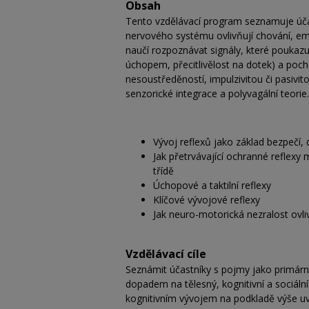
Obsah
Tento vzdělávací program seznamuje účastn
nervového systému ovlivňují chování, emo
naučí rozpoznávat signály, které poukaz
úchopem, přecitlivělost na dotek) a pocho
nesoustředěností, impulzivitou či pasivi
senzorické integrace a polyvagální teorie.
Vývoj reflexů jako základ bezpečí, 
Jak přetrvávající ochranné reflexy
třídě
Úchopové a taktilní reflexy
Klíčové vývojové reflexy
Jak neuro-motorická nezralost ovli
Vzdělávací cíle
Seznámit účastníky s pojmy jako primární 
dopadem na tělesný, kognitivní a sociáln
kognitivním vývojem na podkladě výše uv