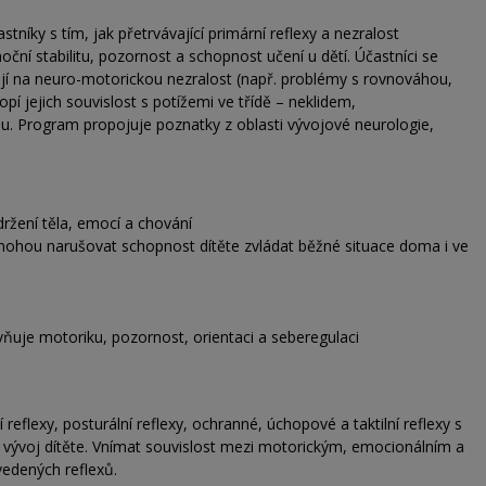
íky s tím, jak přetrvávající primární reflexy a nezralost
ční stabilitu, pozornost a schopnost učení u dětí. Účastníci se
ují na neuro-motorickou nezralost (např. problémy s rovnováhou,
pí jejich souvislost s potížemi ve třídě – neklidem,
tou. Program propojuje poznatky z oblasti vývojové neurologie,
držení těla, emocí a chování
 mohou narušovat schopnost dítěte zvládat běžné situace doma i ve
vňuje motoriku, pozornost, orientaci a seberegulaci
reflexy, posturální reflexy, ochranné, úchopové a taktilní reflexy s
í vývoj dítěte. Vnímat souvislost mezi motorickým, emocionálním a
edených reflexů.