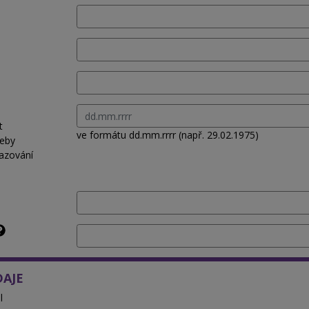
t
ve formátu dd.mm.rrrr (např. 29.02.1975)
řeby
azování
DAJE
l