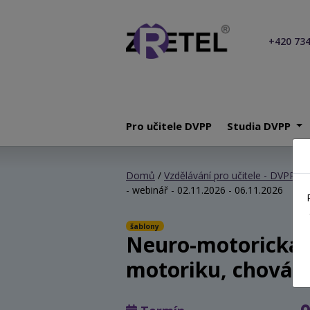
+420 734
Pro učitele DVPP
Studia DVPP
Domů
/
Vzdělávání pro učitele - DVPP
/
N
- webinář - 02.11.2026 - 06.11.2026
šablony
Neuro-motorická (n
motoriku, chování