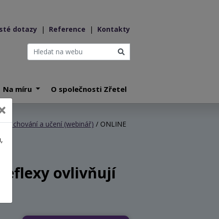
sté dotazy
|
Reference
|
Kontakty
Na míru
O společnosti Zřetel
riku, chování a učení (webinář)
/ ONLINE
,
a
reflexy ovlivňují