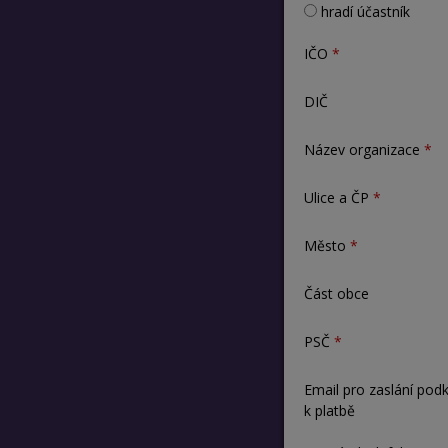
hradí účastník
IČO
DIČ
Název organizace
Ulice a ČP
Město
Část obce
PSČ
Email pro zaslání pod
k platbě