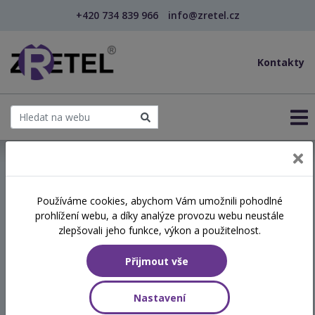
+420 734 839 966
info@zretel.cz
Kontakty
← Kvalifikační kurz pro pracovníky v sociálních s...
Používáme cookies, abychom Vám umožnili pohodlné
kvalifikační vzdělávání
prohlížení webu, a díky analýze provozu webu neustále
Kvalifikační kurz pro
zlepšovali jeho funkce, výkon a použitelnost.
pracovníky v sociálních
Přijmout vše
službách
Nastavení