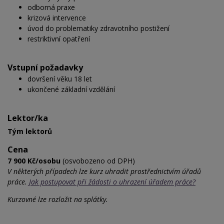
odborná praxe
krizová intervence
úvod do problematiky zdravotního postižení
restriktivní opatření
Vstupní požadavky
dovršení věku 18 let
ukončené základní vzdělání
Lektor/ka
Tým lektorů
Cena
7 900 Kč/osobu
(osvobozeno od DPH)
V některých případech lze kurz uhradit prostřednictvím úřadů
práce.
Jak postupovat při žádosti o uhrazení úřadem práce?
Kurzovné lze rozložit na splátky.