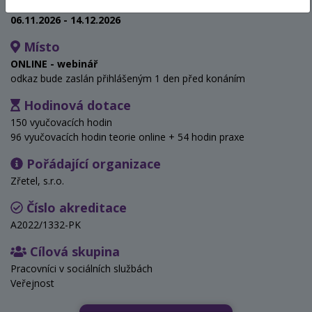
Termín
06.11.2026 - 14.12.2026
Místo
ONLINE - webinář
odkaz bude zaslán přihlášeným 1 den před konáním
Hodinová dotace
150 vyučovacích hodin
96 vyučovacích hodin teorie online + 54 hodin praxe
Pořádající organizace
Zřetel, s.r.o.
Číslo akreditace
A2022/1332-PK
Cílová skupina
Pracovníci v sociálních službách
Veřejnost