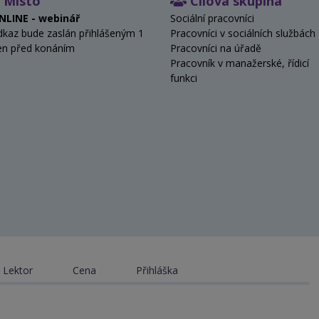
Místo
Cílová skupina
NLINE - webinář
Sociální pracovníci
dkaz bude zaslán přihlášeným 1
Pracovníci v sociálních službách
en před konáním
Pracovníci na úřadě
Pracovník v manažerské, řídicí
funkci
Lektor
Cena
Přihláška