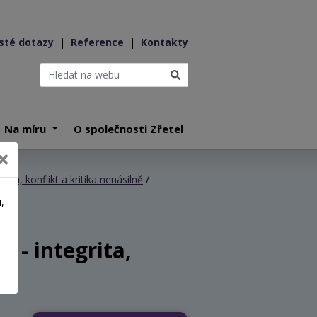
sté dotazy
|
Reference
|
Kontakty
Na míru
O společnosti Zřetel
zba, konflikt a kritika nenásilně
/
,
a
 - integrita,