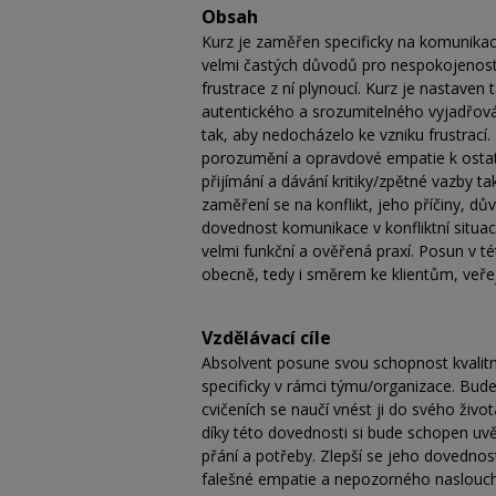
Obsah
Kurz je zaměřen specificky na komunikaci 
velmi častých důvodů pro nespokojenost v
frustrace z ní plynoucí. Kurz je nastave
autentického a srozumitelného vyjadřová
tak, aby nedocházelo ke vzniku frustrac
porozumění a opravdové empatie k ostat
přijímání a dávání kritiky/zpětné vazby t
zaměření se na konflikt, jeho příčiny, dů
dovednost komunikace v konfliktní situaci
velmi funkční a ověřená praxí. Posun v té
obecně, tedy i směrem ke klientům, veřej
Vzdělávací cíle
Absolvent posune svou schopnost kvalit
specificky v rámci týmu/organizace. Bude
cvičeních se naučí vnést ji do svého živo
díky této dovednosti si bude schopen u
přání a potřeby. Zlepší se jeho dovedno
falešné empatie a nepozorného naslouch