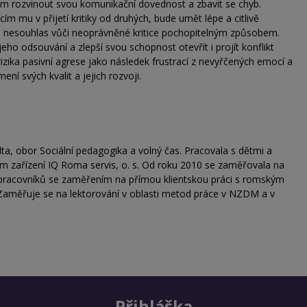
ám rozvinout svou komunikační dovednost a zbavit se chyb.
m mu v přijetí kritiky od druhých, bude umět lépe a citlivě
j nesouhlas vůči neoprávněné kritice pochopitelným způsobem.
ho odsouvání a zlepší svou schopnost otevřít i projít konflikt
zika pasivní agrese jako následek frustrací z nevyřčených emocí a
ní svých kvalit a jejich rozvoji.
a, obor Sociální pedagogika a volný čas. Pracovala s dětmi a
 zařízení IQ Roma servis, o. s. Od roku 2010 se zaměřovala na
 pracovníků se zaměřením na přímou klientskou práci s romským
Zaměřuje se na lektorování v oblasti metod práce v NZDM a v
Přihláška