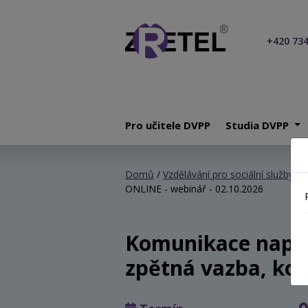
+420 734
Pro učitele DVPP
Studia DVPP
Domů
/
Vzdělávání pro sociální služby
/
K
ONLINE - webinář - 02.10.2026
Komunikace napříč 
zpětná vazba, konf