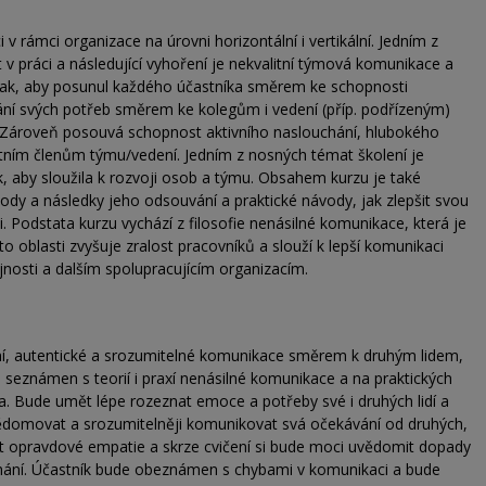
v rámci organizace na úrovni horizontální i vertikální. Jedním z
 práci a následující vyhoření je nekvalitní týmová komunikace a
n tak, aby posunul každého účastníka směrem ke schopnosti
ní svých potřeb směrem ke kolegům i vedení (příp. podřízeným)
í. Zároveň posouvá schopnost aktivního naslouchání, hlubokého
ním členům týmu/vedení. Jedním z nosných témat školení je
ak, aby sloužila k rozvoji osob a týmu. Obsahem kurzu je také
vody a následky jeho odsouvání a praktické návody, jak zlepšit svou
. Podstata kurzu vychází z filosofie nenásilné komunikace, která je
to oblasti zvyšuje zralost pracovníků a slouží k lepší komunikaci
nosti a dalším spolupracujícím organizacím.
ní, autentické a srozumitelné komunikace směrem k druhým lidem,
 seznámen s teorií i praxí nenásilné komunikace a na praktických
ta. Bude umět lépe rozeznat emoce a potřeby své i druhých lidí a
vědomovat a srozumitelněji komunikovat svá očekávání od druhých,
st opravdové empatie a skrze cvičení si bude moci uvědomit dopady
ání. Účastník bude obeznámen s chybami v komunikaci a bude