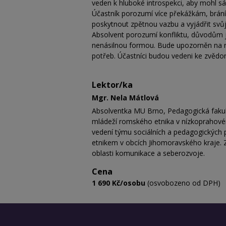
veden k hluboké introspekci, aby mohl s
Účastník porozumí více překážkám, bránící
poskytnout zpětnou vazbu a vyjádřit svů
Absolvent porozumí konfliktu, důvodům je
nenásilnou formou. Bude upozorněn na ri
potřeb. Účastníci budou vedeni ke zvědome
Lektor/ka
Mgr. Nela Mátlová
Absolventka MU Brno, Pedagogická fakult
mládeží romského etnika v nízkoprahovém
vedení týmu sociálních a pedagogických
etnikem v obcích Jihomoravského kraje. 
oblasti komunikace a seberozvoje.
Cena
1 690 Kč/osobu
(osvobozeno od DPH)