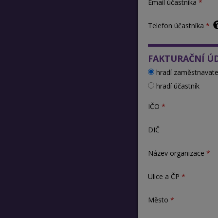
Email účastníka
Telefon účastníka
FAKTURAČNÍ Ú
hradí zaměstnavate
hradí účastník
IČO
DIČ
Název organizace
Ulice a ČP
Město