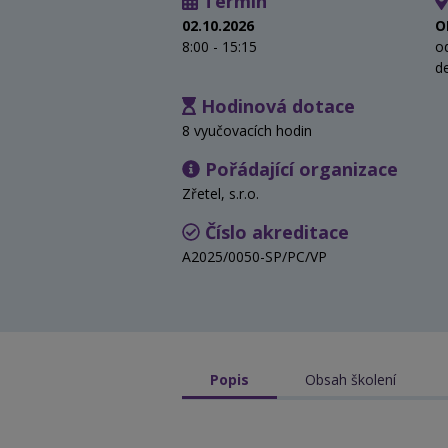
Termín
02.10.2026
O
8:00 - 15:15
o
d
Hodinová dotace
8 vyučovacích hodin
Pořádající organizace
Zřetel, s.r.o.
Číslo akreditace
A2025/0050-SP/PC/VP
Popis
Obsah školení