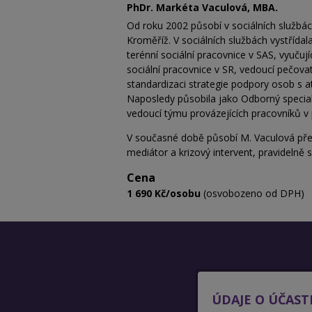
PhDr. Markéta Vaculová, MBA.
Od roku 2002 působí v sociálních službác
Kroměříž. V sociálních službách vystřída
terénní sociální pracovnice v SAS, vyučuj
sociální pracovnice v SR, vedoucí pečova
standardizaci strategie podpory osob s 
Naposledy působila jako Odborný speciali
vedoucí týmu provázejících pracovníků 
V současné době působí M. Vaculová před
mediátor a krizový intervent, pravidelně
Cena
1 690 Kč/osobu
(osvobozeno od DPH)
ÚDAJE O ÚČAST