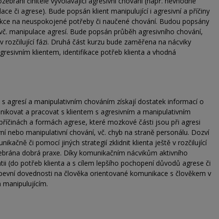
ozebráni činitelé vyvolávající agresivní chování (např. nevhodné
e či agrese). Bude popsán klient manipulující i agresivní a příčiny
eakce na neuspokojené potřeby či naučené chování. Budou popsány
, vč. manipulace agresí. Bude popsán průběh agresivního chování,
v rozčilující fázi. Druhá část kurzu bude zaměřena na nácviky
gresivním klientem, identifikace potřeb klienta a vhodná
 s agresí a manipulativním chováním získají dostatek informací o
munikovat a pracovat s klientem s agresivním a manipulativním
říčinách a formách agrese, které mozkové části jsou při agresi
ní nebo manipulativní chování, vč. chyb na straně personálu. Dozví
kačně či pomocí jiných strategií zklidnit klienta ještě v rozčilující
ozebrána dobrá praxe. Díky komunikačním nácvikům aktivního
atii (do potřeb klienta a s cílem lepšího pochopení důvodů agrese či
upevní dovednosti na člověka orientované komunikace s člověkem v
m manipulujícím.