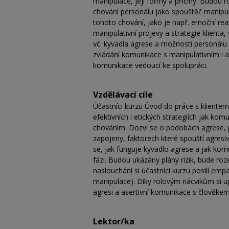
manipulace, její formy a příčiny. Budou r
chování personálu jako spouštěč manipulac
tohoto chování, jako je např. emoční r
manipulativní projevy a strategie klienta
vč. kyvadla agrese a možnosti personálu 
zvládání komunikace s manipulativním i a
komunikace vedoucí ke spolupráci.
Vzdělávací cíle
Účastníci kurzu Úvod do práce s klientem
efektivních i etických strategiích jak ko
chováním. Dozví se o podobách agrese, p
zapojeny, faktorech které spouští agresiv
se, jak funguje kyvadlo agrese a jak komuni
fázi. Budou ukázány plány rizik, bude r
naslouchání si účastníci kurzu posílí emp
manipulace). Díky rolovým nácvikům si 
agresi a asertivní komunikace s člověke
Lektor/ka