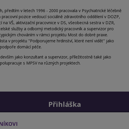
h, předtím v letech 1996 - 2000 pracovala v Psychiatrické léčebně
la pracovní pozice vedoucí sociálně zdravotního oddělení v DOZP,
ící na VŠ, aktivizační pracovnice v DS, všeobecná sestra v DZR,
telské služby a odborný metodický pracovník a supervizor pro
atypickým chováním v rámci projektu Most do dobré praxe.
sta v projektu "Podporujeme hrdinství, které není vidět" jako
v podpoře domácí péče.
evším jako konzultant a supervizor, příležitostně také jako
 spolupracuje s MPSV na různých projektech.
Přihláška
NÍKOVI