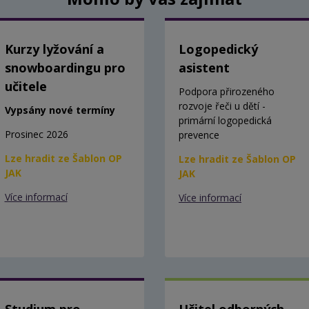
Kurzy lyžování a
Logopedický
snowboardingu pro
asistent
učitele
Podpora přirozeného
rozvoje řeči u dětí -
Vypsány nové termíny
primární logopedická
Prosinec 2026
prevence
Lze hradit ze Šablon OP
Lze hradit ze Šablon OP
JAK
JAK
Více informací
Více informací
Studium pro
Učitel odborných