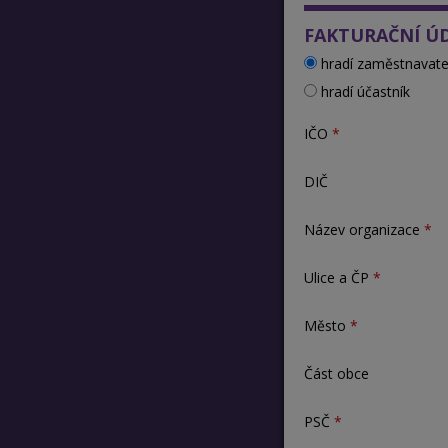
FAKTURAČNÍ Ú
hradí zaměstnavate
hradí účastník
IČO
DIČ
Název organizace
Ulice a ČP
Město
Část obce
PSČ